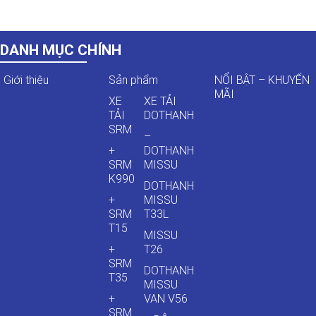
DANH MỤC CHÍNH
Giới thiệu
Sản phẩm
NỔI BẬT – KHUYẾN
MÃI
XE
XE TẢI
TẢI
DOTHANH
SRM
–
+
DOTHANH
SRM
MISSU
K990
DOTHANH
+
MISSU
SRM
T33L
T15
MISSU
+
T26
SRM
DOTHANH
T35
MISSU
+
VAN V56
SRM