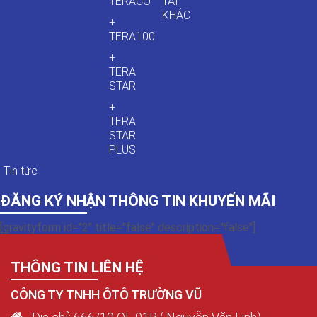
TERACO
TẢI
KHÁC
+
TERA100
+
TERA
STAR
+
TERA
STAR
PLUS
Tin tức
ĐĂNG KÝ NHẬN THÔNG TIN KHUYẾN MÃI
[gravityform id="2" title="false" description="false"]
THÔNG TIN LIÊN HỆ
CÔNG TY TNHH ÔTÔ TRƯỜNG VŨ