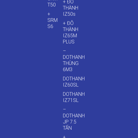
+ ĐÔ
T50
THÀNH
+
IZ50s
SRM
+ ĐÔ
S6
THÀNH
IZ65M
PLUS
–
DOTHANH
THÙNG
6M3
DOTHANH
IZ60SL
DOTHANH
IZ71SL
–
DOTHANH
JP 7.5
TẤN
+