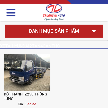
DANH MỤC SẢN PHẨM
XETAIHYUNDAI2TAN4CANTHO
ĐÔ THÀNH IZ250 THÙNG
LỬNG
Giá:
Liên hệ