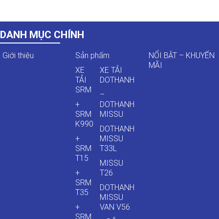
DANH MỤC CHÍNH
Giới thiệu
Sản phẩm
NỔI BẬT – KHUYẾN
MÃI
XE
XE TẢI
TẢI
DOTHANH
SRM
–
+
DOTHANH
SRM
MISSU
K990
DOTHANH
+
MISSU
SRM
T33L
T15
MISSU
+
T26
SRM
DOTHANH
T35
MISSU
+
VAN V56
SRM