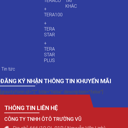
TERACO
TẢI
KHÁC
+
TERA100
+
TERA
STAR
+
TERA
STAR
PLUS
Tin tức
ĐĂNG KÝ NHẬN THÔNG TIN KHUYẾN MÃI
[gravityform id="2" title="false" description="false"]
THÔNG TIN LIÊN HỆ
CÔNG TY TNHH ÔTÔ TRƯỜNG VŨ