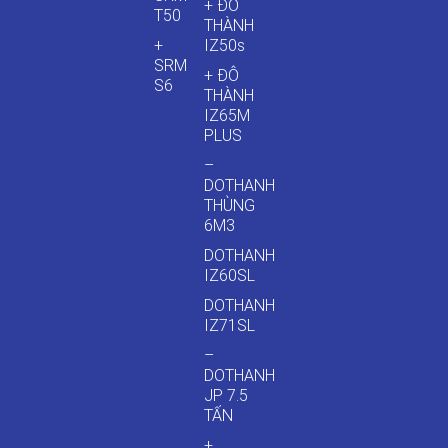
+ ĐÔ
T50
THÀNH
+
IZ50s
SRM
+ ĐÔ
S6
THÀNH
IZ65M
PLUS
–
DOTHANH
THÙNG
6M3
DOTHANH
IZ60SL
DOTHANH
IZ71SL
–
DOTHANH
JP 7.5
TẤN
+