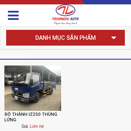
DANH MỤC SẢN PHẨM
XETAIIZ250
ĐÔ THÀNH IZ250 THÙNG
LỬNG
Giá:
Liên hệ