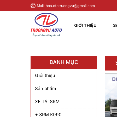
Mail:
hoa.ototruongvu@gmail.com
GIỚI THIỆU
S
DANH MỤC
Giới thiệu
Sản phẩm
XE TẢI SRM
+ SRM K990