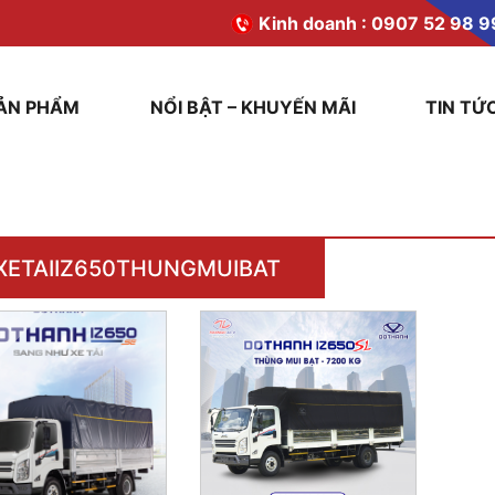
Kinh doanh :
0907 52 98 9
ẢN PHẨM
NỔI BẬT – KHUYẾN MÃI
TIN TỨ
XETAIIZ650THUNGMUIBAT