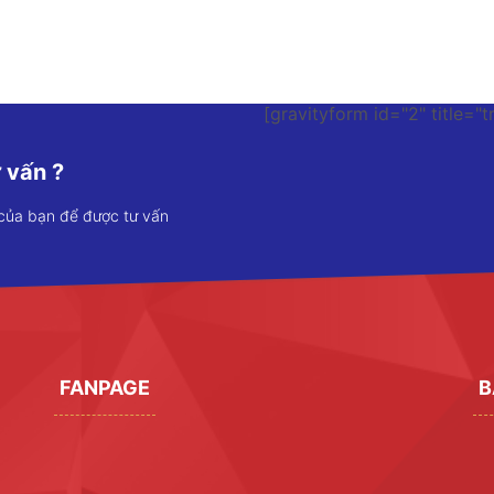
[gravityform id="2" title="t
 vấn ?
 của bạn để được tư vấn
FANPAGE
B