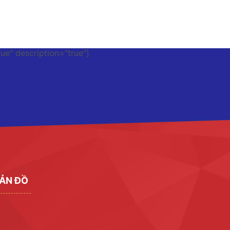
rue" description="true"]
ẢN ĐỒ