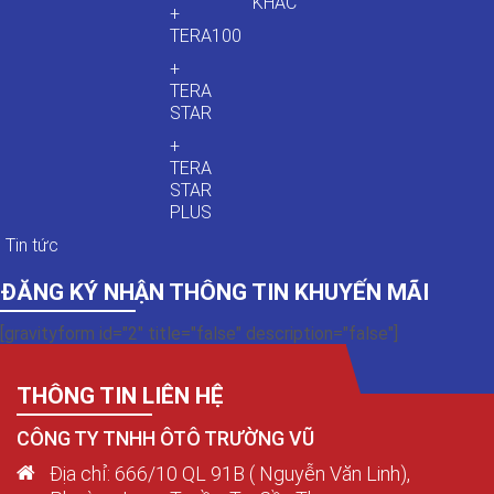
KHÁC
+
TERA100
+
TERA
STAR
+
TERA
STAR
PLUS
Tin tức
ĐĂNG KÝ NHẬN THÔNG TIN KHUYẾN MÃI
[gravityform id="2" title="false" description="false"]
THÔNG TIN LIÊN HỆ
CÔNG TY TNHH ÔTÔ TRƯỜNG VŨ
Địa chỉ: 666/10 QL 91B ( Nguyễn Văn Linh),