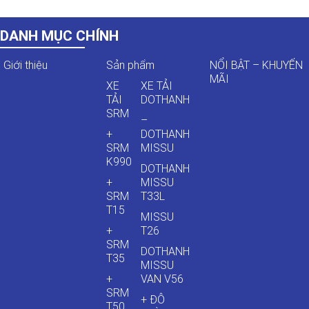
DANH MỤC CHÍNH
Giới thiệu
Sản phẩm
NỔI BẬT – KHUYẾN
MÃI
XE
XE TẢI
TẢI
DOTHANH
SRM
–
+
DOTHANH
SRM
MISSU
K990
DOTHANH
+
MISSU
SRM
T33L
T15
MISSU
+
T26
SRM
DOTHANH
T35
MISSU
+
VAN V56
SRM
+ ĐÔ
T50