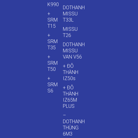
K990
DOTHANH
+
MISSU
SRM
T33L
T15
MISSU
+
T26
SRM
DOTHANH
T35
MISSU
+
VAN V56
SRM
+ ĐÔ
T50
THÀNH
+
IZ50s
SRM
+ ĐÔ
S6
THÀNH
IZ65M
PLUS
–
DOTHANH
THÙNG
6M3