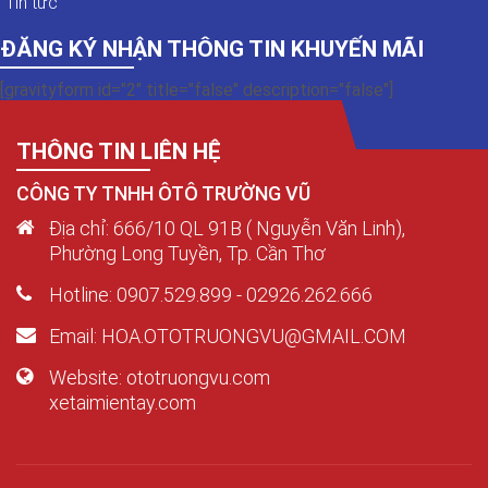
Tin tức
ĐĂNG KÝ NHẬN THÔNG TIN KHUYẾN MÃI
[gravityform id="2" title="false" description="false"]
THÔNG TIN LIÊN HỆ
CÔNG TY TNHH ÔTÔ TRƯỜNG VŨ
Địa chỉ: 666/10 QL 91B ( Nguyễn Văn Linh),
Phường Long Tuyền, Tp. Cần Thơ
Hotline: 0907.529.899 - 02926.262.666
Email: HOA.OTOTRUONGVU@GMAIL.COM
Website: ototruongvu.com
xetaimientay.com