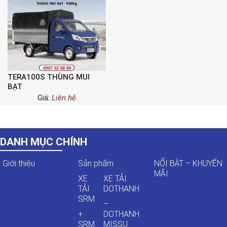
TERA100S THÙNG MUI
BẠT
Giá:
Liên hệ
DANH MỤC CHÍNH
Giới thiệu
Sản phẩm
NỔI BẬT – KHUYẾN
MÃI
XE
XE TẢI
TẢI
DOTHANH
SRM
–
+
DOTHANH
SRM
MISSU