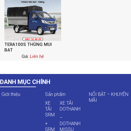
TERA100S THÙNG MUI
BẠT
Giá:
Liên hệ
DANH MỤC CHÍNH
Giới thiệu
Sản phẩm
NỔI BẬT – KHUYẾN
MÃI
XE
XE TẢI
TẢI
DOTHANH
SRM
–
+
DOTHANH
SRM
MISSU