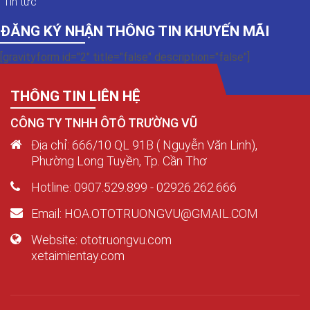
Tin tức
ĐĂNG KÝ NHẬN THÔNG TIN KHUYẾN MÃI
[gravityform id="2" title="false" description="false"]
THÔNG TIN LIÊN HỆ
CÔNG TY TNHH ÔTÔ TRƯỜNG VŨ
Địa chỉ: 666/10 QL 91B ( Nguyễn Văn Linh),
Phường Long Tuyền, Tp. Cần Thơ
Hotline: 0907.529.899 - 02926.262.666
Email: HOA.OTOTRUONGVU@GMAIL.COM
Website: ototruongvu.com
xetaimientay.com