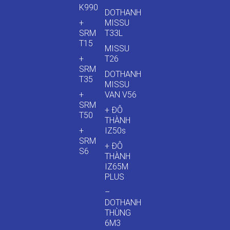
K990
DOTHANH
+
MISSU
SRM
T33L
T15
MISSU
+
T26
SRM
DOTHANH
T35
MISSU
+
VAN V56
SRM
+ ĐÔ
T50
THÀNH
+
IZ50s
SRM
+ ĐÔ
S6
THÀNH
IZ65M
PLUS
–
DOTHANH
THÙNG
6M3