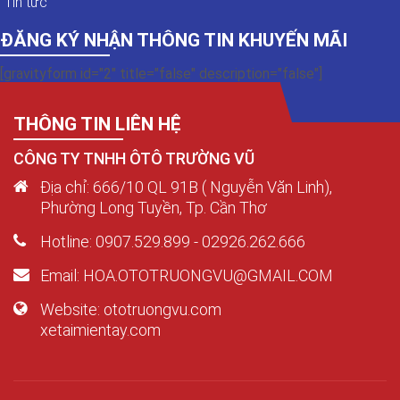
Tin tức
ĐĂNG KÝ NHẬN THÔNG TIN KHUYẾN MÃI
[gravityform id="2" title="false" description="false"]
THÔNG TIN LIÊN HỆ
CÔNG TY TNHH ÔTÔ TRƯỜNG VŨ
Địa chỉ: 666/10 QL 91B ( Nguyễn Văn Linh),
Phường Long Tuyền, Tp. Cần Thơ
Hotline: 0907.529.899 - 02926.262.666
Email: HOA.OTOTRUONGVU@GMAIL.COM
Website: ototruongvu.com
xetaimientay.com