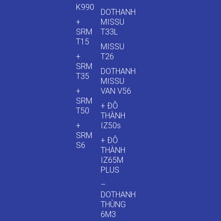
K990
DOTHANH
+
MISSU
SRM
T33L
T15
MISSU
+
T26
SRM
DOTHANH
T35
MISSU
+
VAN V56
SRM
+ ĐÔ
T50
THÀNH
+
IZ50s
SRM
+ ĐÔ
S6
THÀNH
IZ65M
PLUS
–
DOTHANH
THÙNG
6M3