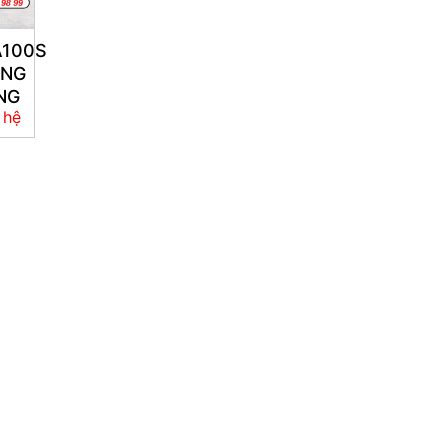
A100S
ÙNG
NG
 hệ