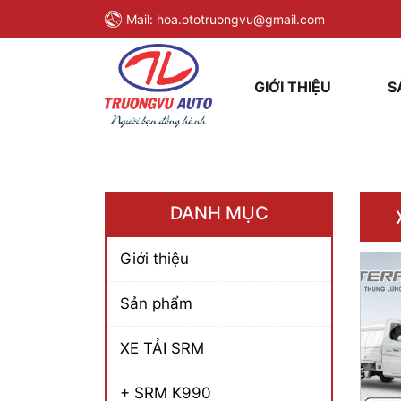
Mail:
hoa.ototruongvu@gmail.com
GIỚI THIỆU
S
DANH MỤC
Giới thiệu
Sản phẩm
XE TẢI SRM
+ SRM K990