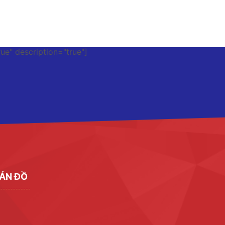
rue" description="true"]
ẢN ĐỒ