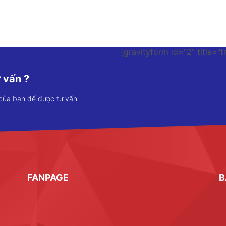
[gravityform id="2" title="t
 vấn ?
 của bạn để được tư vấn
FANPAGE
B