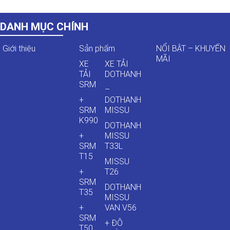
DANH MỤC CHÍNH
Giới thiệu
Sản phẩm
NỔI BẬT – KHUYẾN
MÃI
XE
XE TẢI
TẢI
DOTHANH
SRM
–
+
DOTHANH
SRM
MISSU
K990
DOTHANH
+
MISSU
SRM
T33L
T15
MISSU
+
T26
SRM
DOTHANH
T35
MISSU
+
VAN V56
SRM
+ ĐÔ
T50