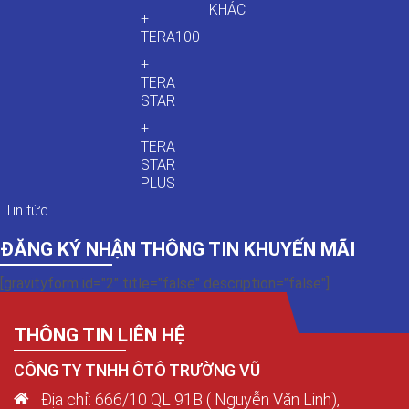
KHÁC
+
TERA100
+
TERA
STAR
+
TERA
STAR
PLUS
Tin tức
ĐĂNG KÝ NHẬN THÔNG TIN KHUYẾN MÃI
[gravityform id="2" title="false" description="false"]
THÔNG TIN LIÊN HỆ
CÔNG TY TNHH ÔTÔ TRƯỜNG VŨ
Địa chỉ: 666/10 QL 91B ( Nguyễn Văn Linh),