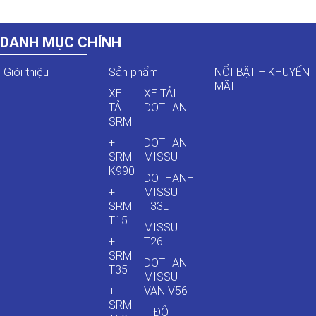
DANH MỤC CHÍNH
Giới thiệu
Sản phẩm
NỔI BẬT – KHUYẾN
MÃI
XE
XE TẢI
TẢI
DOTHANH
SRM
–
+
DOTHANH
SRM
MISSU
K990
DOTHANH
+
MISSU
SRM
T33L
T15
MISSU
+
T26
SRM
DOTHANH
T35
MISSU
+
VAN V56
SRM
+ ĐÔ