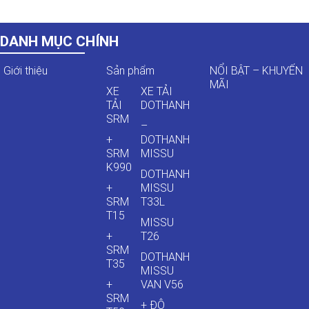
DANH MỤC CHÍNH
Giới thiệu
Sản phẩm
NỔI BẬT – KHUYẾN
MÃI
XE
XE TẢI
TẢI
DOTHANH
SRM
–
+
DOTHANH
SRM
MISSU
K990
DOTHANH
+
MISSU
SRM
T33L
T15
MISSU
+
T26
SRM
DOTHANH
T35
MISSU
+
VAN V56
SRM
+ ĐÔ