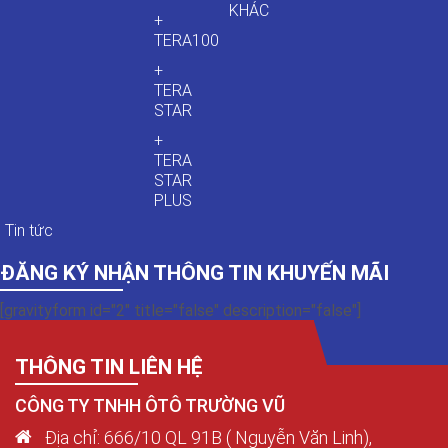
KHÁC
+
TERA100
+
TERA
STAR
+
TERA
STAR
PLUS
Tin tức
ĐĂNG KÝ NHẬN THÔNG TIN KHUYẾN MÃI
[gravityform id="2" title="false" description="false"]
THÔNG TIN LIÊN HỆ
CÔNG TY TNHH ÔTÔ TRƯỜNG VŨ
Địa chỉ: 666/10 QL 91B ( Nguyễn Văn Linh),