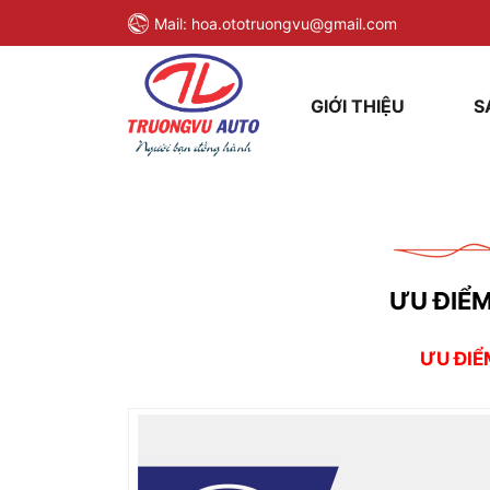
Mail:
hoa.ototruongvu@gmail.com
GIỚI THIỆU
S
ƯU ĐIỂM
ƯU ĐIỂ