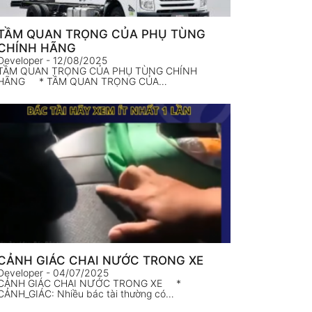
TẦM QUAN TRỌNG CỦA PHỤ TÙNG
CHÍNH HÃNG
Developer
- 12/08/2025
TẦM QUAN TRỌNG CỦA PHỤ TÙNG CHÍNH
HÃNG * TẦM QUAN TRỌNG CỦA…
CẢNH GIÁC CHAI NƯỚC TRONG XE
Developer
- 04/07/2025
CẢNH GIÁC CHAI NƯỚC TRONG XE *
CẢNH_GIÁC: Nhiều bác tài thường có…