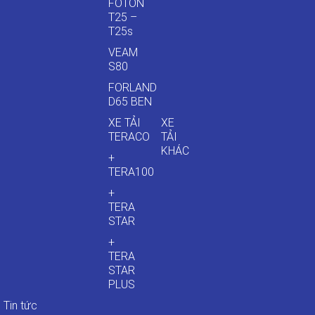
FOTON
T25 –
T25s
VEAM
S80
FORLAND
D65 BEN
XE TẢI
XE
TERACO
TẢI
KHÁC
+
TERA100
+
TERA
STAR
+
TERA
STAR
PLUS
Tin tức