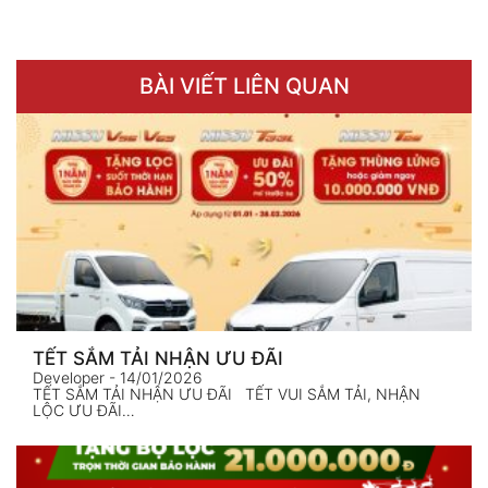
BÀI VIẾT LIÊN QUAN
TẾT SẮM TẢI NHẬN ƯU ĐÃI
Developer
- 14/01/2026
TẾT SẮM TẢI NHẬN ƯU ĐÃI TẾT VUI SẮM TẢI, NHẬN
LỘC ƯU ĐÃI…