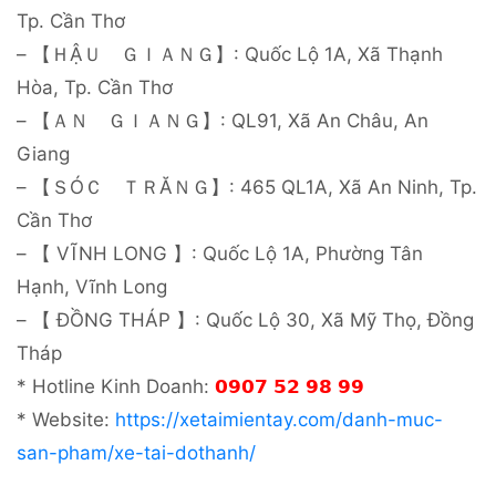
Tp. Cần Thơ
– 【ＨẬＵ ＧＩＡＮＧ】: Quốc Lộ 1A, Xã Thạnh
Hòa, Tp. Cần Thơ
– 【ＡＮ ＧＩＡＮＧ】: QL91, Xã An Châu, An
Giang
– 【ＳÓＣ ＴＲĂＮＧ】: 465 QL1A, Xã An Ninh, Tp.
Cần Thơ
– 【 VĨNH LONG 】: Quốc Lộ 1A, Phường Tân
Hạnh, Vĩnh Long
– 【 ĐỒNG THÁP 】: Quốc Lộ 30, Xã Mỹ Thọ, Đồng
Tháp
* Hotline Kinh Doanh:
𝟬𝟵𝟬𝟳 𝟱𝟮 𝟵𝟴 𝟵𝟵
* Website:
https://xetaimientay.com/danh-muc-
san-pham/xe-tai-dothanh/