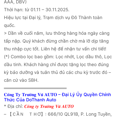
AAA, DBV)
Thời hạn: từ 01.11 – 30.11.2025.
Hiệu lực tại Đại lý, Trạm dịch vụ Đô Thành toàn
quốc.
> Dần về cuối năm, lưu thông hàng hóa ngày càng
tấp nập. Quý khách đừng chần chờ mà lỡ dịp tăng
thu nhập cực tốt. Liên hệ để nhận tư vấn chi tiết!
(*) Combo lọc bao gồm: Lọc nhớt, Lọc dầu thô, Lọc
dầu tinh. Khách hàng chỉ được tặng lọc theo đúng
kỳ bảo dưỡng và tuân thủ đủ các chu kỳ trước đó –
căn cứ vào SBH.
════════════════════
𝐂𝐨̂𝐧𝐠 𝐓𝐲 𝐓𝐫𝐮̛𝐨̛̀𝐧𝐠 𝐕𝐮̃ 𝐀𝐔𝐓𝐎 – Đại Lý Ủy Quyền Chính
Thức Của DoThanh Auto
* Địa chỉ:
𝑪𝒐̂𝒏𝒈 𝒕𝒚 𝑻𝒓𝒖̛𝒐̛̀𝒏𝒈 𝑽𝒖̃ 𝑨𝑼𝑻𝑶
– 【ＣẦＮ ＴＨƠ】: 666/10 QL91B, P. Long Tuyền,