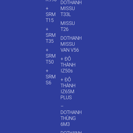
DOTHANH
+
MISSU
SRM
T33L
T15
MISSU
+
T26
SRM
DOTHANH
T35
MISSU
+
VAN V56
SRM
+ ĐÔ
T50
THÀNH
+
IZ50s
SRM
+ ĐÔ
S6
THÀNH
IZ65M
PLUS
–
DOTHANH
THÙNG
6M3