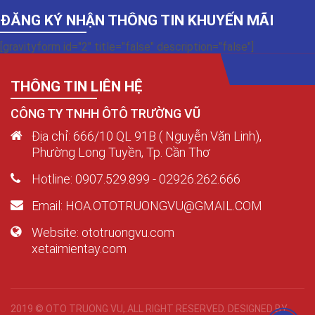
ĐĂNG KÝ NHẬN THÔNG TIN KHUYẾN MÃI
[gravityform id="2" title="false" description="false"]
THÔNG TIN LIÊN HỆ
CÔNG TY TNHH ÔTÔ TRƯỜNG VŨ
Địa chỉ: 666/10 QL 91B ( Nguyễn Văn Linh),
Phường Long Tuyền, Tp. Cần Thơ
Hotline: 0907.529.899 - 02926.262.666
Email: HOA.OTOTRUONGVU@GMAIL.COM
Website: ototruongvu.com
xetaimientay.com
2019 © OTO TRUONG VU, ALL RIGHT RESERVED. DESIGNED BY