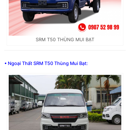
SRM T50 THÙNG MUI BẠT
• Ngoại Thất SRM T50 Thùng Mui Bạt: