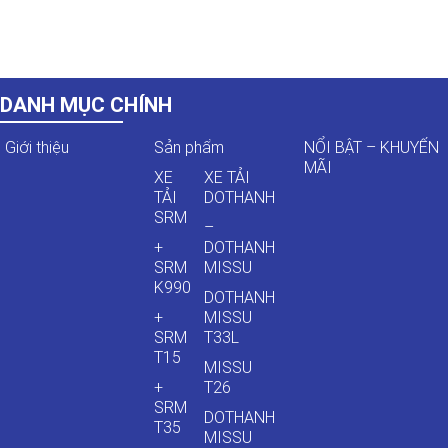
DANH MỤC CHÍNH
Giới thiệu
Sản phẩm
NỔI BẬT – KHUYẾN
MÃI
XE
XE TẢI
TẢI
DOTHANH
SRM
–
+
DOTHANH
SRM
MISSU
K990
DOTHANH
+
MISSU
SRM
T33L
T15
MISSU
+
T26
SRM
DOTHANH
T35
MISSU