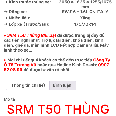
→ Kích thước thùng xe:
3050 x 1635 x 1255/1675
mm
→ Động cơ:
SWJ16 – 1.6L CN ITALY
→ Nhiên liệu:
Xăng
→ Lốp xe (Trước/Sau):
175/70R14
♦ SRM T50 Thùng Mui Bạt
đã được trang bị đầy đủ
các tiện nghi như: Trợ lực lái điện, khóa điện, kính
điện, ghế da, màn hinh LCD kết hợp Camera lùi, Máy
lạnh theo xe…
♦
Mọi chi tiết quý khách có thể đến trực tiếp
Công Ty
Ô Tô Trường Vũ
hoặc qua Hotline Kinh Doanh:
0907
52 98 99
để được tư vấn rỏ nhất!
Thông tin chi tiết
Bình luận
Mô tả
SRM T50 THÙNG