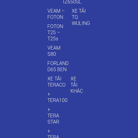
IZ650SL
VEAM –
XE TẢI
FOTON
TQ
WULING
FOTON
T25 –
T25s
VEAM
S80
FORLAND
D65 BEN
XE TẢI
XE
TERACO
TẢI
KHÁC
+
TERA100
+
TERA
STAR
+
TERA