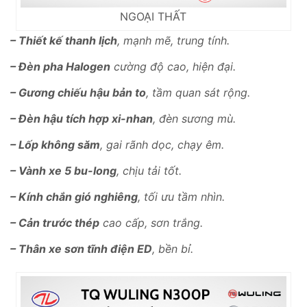
NGOẠI THẤT
– Thiết kế thanh lịch
, mạnh mẽ, trung tính.
– Đèn pha Halogen
cường độ cao, hiện đại.
– Gương chiếu hậu bản to
, tầm quan sát rộng.
– Đèn hậu tích hợp xi-nhan
, đèn sương mù.
– Lốp không săm
, gai rãnh dọc, chạy êm.
– Vành xe 5 bu-long
, chịu tải tốt.
– Kính chắn gió nghiêng
, tối ưu tầm nhìn.
– Cản trước thép
cao cấp, sơn trắng.
– Thân xe sơn tĩnh điện ED
, bền bỉ.