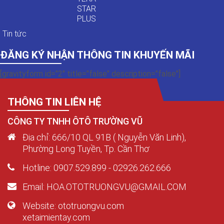
STAR
PLUS
Tin tức
ĐĂNG KÝ NHẬN THÔNG TIN KHUYẾN MÃI
[gravityform id="2" title="false" description="false"]
THÔNG TIN LIÊN HỆ
CÔNG TY TNHH ÔTÔ TRƯỜNG VŨ
Địa chỉ: 666/10 QL 91B ( Nguyễn Văn Linh),
Phường Long Tuyền, Tp. Cần Thơ
Hotline: 0907.529.899 - 02926.262.666
Email: HOA.OTOTRUONGVU@GMAIL.COM
Website: ototruongvu.com
xetaimientay.com