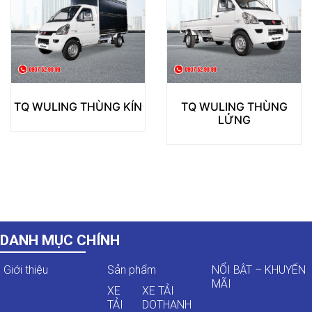
TQ WULING THÙNG KÍN
TQ WULING THÙNG
LỬNG
DANH MỤC CHÍNH
Giới thiệu
Sản phẩm
NỔI BẬT – KHUYẾN
MÃI
XE
XE TẢI
TẢI
DOTHANH