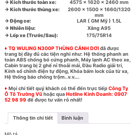
→ Kích thước toàn xe:
4575 x 1620 x 2460 mm
→ Kích thước thùng xe:
2600 x 1500 x 1660/1320
mm
→ Động cơ:
LAR ( GM Mỹ ) 1.5L
→ Nhiên liệu:
Xăng A95
→ Lốp xe (Trước/Sau):
175/75R14
♦
TQ WULING N300P THÙNG CÁNH DƠI
đã được
trang bị đầy đủ các tiện nghi như: Hệ thống phanh an
toàn ABS chống bó cứng phanh, Máy lạnh AC theo xe,
Cabin trang bị 2 ghế nỉ thoải mái, Đầu Radio giải trí,
Kính sổ chỉnh điện tự động, Khóa bấm lock của từ xa,
Hệ thống báo chống trộm..v.v….
♦
Mọi chi tiết quý khách có thể đến trực tiếp
Công Ty
Ô Tô Trường Vũ
hoặc qua
Hotline Kinh Doanh: 0907
52 98 99
để được tư vấn rỏ nhất!
Thông tin chi tiết
Bình luận
Mô tả