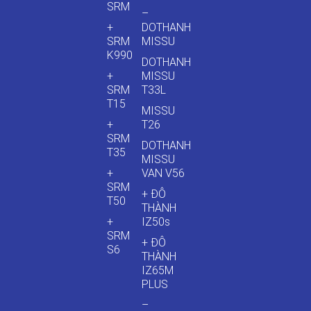
SRM
–
+
DOTHANH
SRM
MISSU
K990
DOTHANH
+
MISSU
SRM
T33L
T15
MISSU
+
T26
SRM
DOTHANH
T35
MISSU
+
VAN V56
SRM
+ ĐÔ
T50
THÀNH
+
IZ50s
SRM
+ ĐÔ
S6
THÀNH
IZ65M
PLUS
–