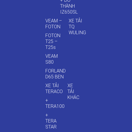
+ ĐÔ
THÀNH
IZ650SL
VEAM –
XE TẢI
FOTON
TQ
WULING
FOTON
T25 –
T25s
VEAM
S80
FORLAND
D65 BEN
XE TẢI
XE
TERACO
TẢI
KHÁC
+
TERA100
+
TERA
STAR