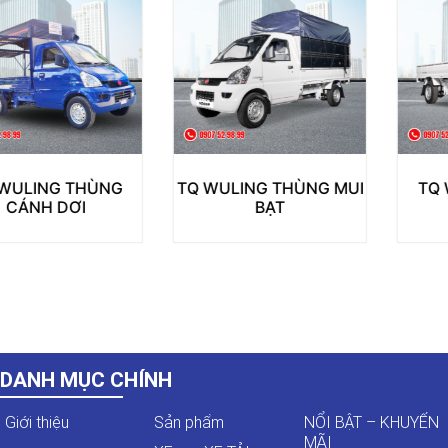
TQ WULING THÙNG MUI
TQ WULING THÙNG
BẠT
LỬNG
DANH MỤC CHÍNH
Giới thiệu
Sản phẩm
NỔI BẬT – KHUYẾN
MÃI