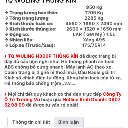
TQ WULING THÙNG KÍN
950 Kg
→ Trọng lượng bản thân:
1205 Kg
→ Tổng trọng lượng:
2285 Kg
→ Kích thước toàn xe:
4560 x 1660 x 2460 mm
→ Kích thước thùng xe:
2600 x 1520 x 1650 mm
→ Động cơ:
LAR ( GM Mỹ ) 1.5L
→ Nhiên liệu:
Xăng A95
→ Lốp xe (Trước/Sau):
175/75R14
♦
TQ WULING N300P THÙNG KÍN
đã được trang bị
đầy đủ các tiện nghi như: Hệ thống phanh an toàn
ABS chống bó cứng phanh, Máy lạnh AC theo xe,
Cabin trang bị 2 ghế nỉ thoải mái, Đầu Radio giải trí,
Kính sổ chỉnh điện tự động, Khóa bấm lock của từ xa,
Hệ thống báo chống trộm..v.v….
♦
Mọi chi tiết quý khách có thể đến trực tiếp
Công Ty
Ô Tô Trường Vũ
hoặc qua
Hotline Kinh Doanh: 0907
52 98 99
để được tư vấn rỏ nhất!
Thông tin chi tiết
Bình luận