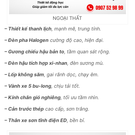
NGOẠI THẤT
– Thiết kế thanh lịch
, mạnh mẽ, trung tính.
– Đèn pha Halogen
cường độ cao, hiện đại.
– Gương chiếu hậu bản to
, tầm quan sát rộng.
– Đèn hậu tích hợp xi-nhan
, đèn sương mù.
– Lốp không săm
, gai rãnh dọc, chạy êm.
– Vành xe 5 bu-long
, chịu tải tốt.
– Kính chắn gió nghiêng
, tối ưu tầm nhìn.
– Cản trước thép
cao cấp, sơn trắng.
– Thân xe sơn tĩnh điện ED
, bền bỉ.