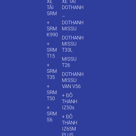
XE
XE TẢI
TẢI
DOTHANH
SRM
–
+
DOTHANH
SRM
MISSU
K990
DOTHANH
+
MISSU
SRM
T33L
T15
MISSU
+
T26
SRM
DOTHANH
T35
MISSU
+
VAN V56
SRM
+ ĐÔ
T50
THÀNH
+
IZ50s
SRM
+ ĐÔ
S6
THÀNH
IZ65M
PLUS