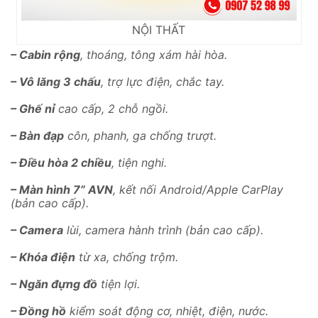
NỘI THẤT
– Cabin rộng
, thoáng, tông xám hài hòa.
– Vô lăng 3 chấu
, trợ lực điện, chắc tay.
– Ghế nỉ
cao cấp, 2 chỗ ngồi.
– Bàn đạp
côn, phanh, ga chống trượt.
– Điều hòa 2 chiều
, tiện nghi.
– Màn hình 7” AVN
, kết nối Android/Apple CarPlay
(bản cao cấp).
– Camera
lùi, camera hành trình (bản cao cấp).
– Khóa điện
từ xa, chống trộm.
– Ngăn đựng đồ
tiện lợi.
– Đồng hồ
kiểm soát động cơ, nhiệt, điện, nước.