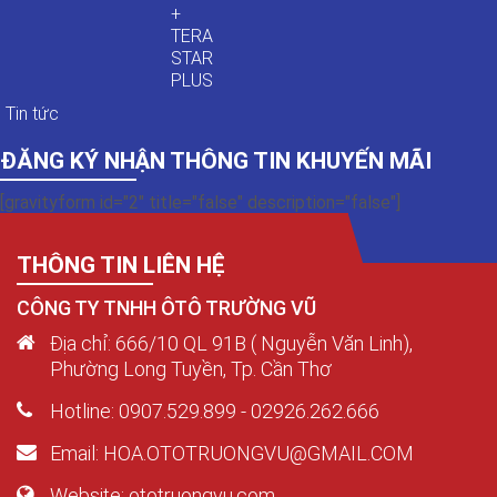
+
TERA
STAR
PLUS
Tin tức
ĐĂNG KÝ NHẬN THÔNG TIN KHUYẾN MÃI
[gravityform id="2" title="false" description="false"]
THÔNG TIN LIÊN HỆ
CÔNG TY TNHH ÔTÔ TRƯỜNG VŨ
Địa chỉ: 666/10 QL 91B ( Nguyễn Văn Linh),
Phường Long Tuyền, Tp. Cần Thơ
Hotline: 0907.529.899 - 02926.262.666
Email: HOA.OTOTRUONGVU@GMAIL.COM
Website: ototruongvu.com