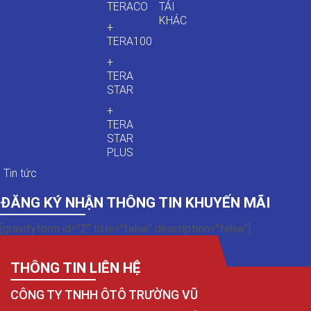
TERACO
TẢI
KHÁC
+
TERA100
+
TERA
STAR
+
TERA
STAR
PLUS
Tin tức
ĐĂNG KÝ NHẬN THÔNG TIN KHUYẾN MÃI
[gravityform id="2" title="false" description="false"]
THÔNG TIN LIÊN HỆ
CÔNG TY TNHH ÔTÔ TRƯỜNG VŨ