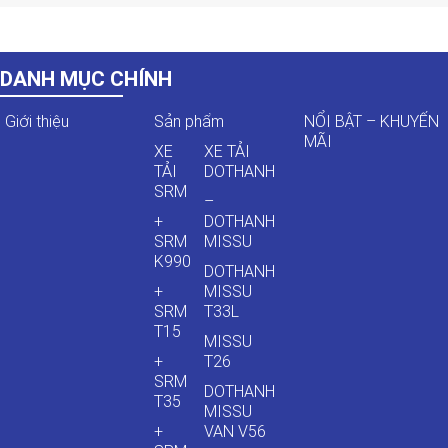
DANH MỤC CHÍNH
Giới thiệu
Sản phẩm
NỔI BẬT – KHUYẾN
MÃI
XE
XE TẢI
TẢI
DOTHANH
SRM
–
+
DOTHANH
SRM
MISSU
K990
DOTHANH
+
MISSU
SRM
T33L
T15
MISSU
+
T26
SRM
DOTHANH
T35
MISSU
+
VAN V56