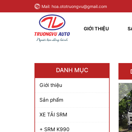
Mail:
hoa.ototruongvu@gmail.com
GIỚI THIỆU
S
DANH MỤC
Giới thiệu
Sản phẩm
XE TẢI SRM
+ SRM K990