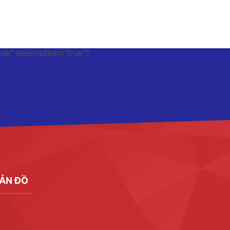
rue" description="true"]
ẢN ĐỒ