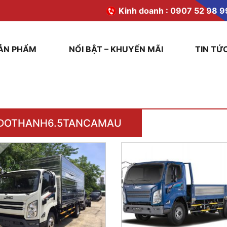
Kinh doanh :
0907 52 98 9
ẢN PHẨM
NỔI BẬT – KHUYẾN MÃI
TIN TỨ
DOTHANH6.5TANCAMAU