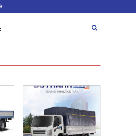
9
Tìm
C
kiếm: