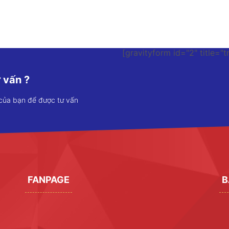
[gravityform id="2" title="t
 vấn ?
 của bạn để được tư vấn
FANPAGE
B