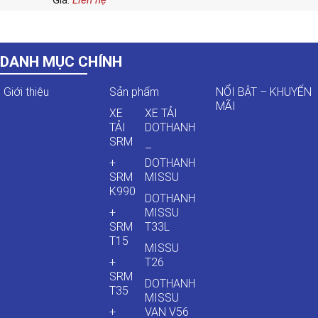
Giá:
Liên hệ
DANH MỤC CHÍNH
Giới thiệu
Sản phẩm
NỔI BẬT – KHUYẾN
MÃI
XE
XE TẢI
TẢI
DOTHANH
SRM
–
+
DOTHANH
SRM
MISSU
K990
DOTHANH
+
MISSU
SRM
T33L
T15
MISSU
+
T26
SRM
DOTHANH
T35
MISSU
+
VAN V56