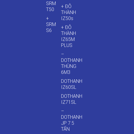
SRM
+ ĐÔ
T50
THÀNH
+
IZ50s
SRM
+ ĐÔ
S6
THÀNH
IZ65M
PLUS
–
DOTHANH
THÙNG
6M3
DOTHANH
IZ60SL
DOTHANH
IZ71SL
–
DOTHANH
JP 7.5
TẤN