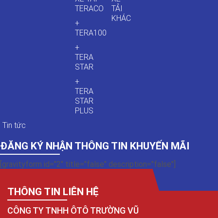
TERACO
TẢI
KHÁC
+
TERA100
+
TERA
STAR
+
TERA
STAR
PLUS
Tin tức
ĐĂNG KÝ NHẬN THÔNG TIN KHUYẾN MÃI
[gravityform id="2" title="false" description="false"]
THÔNG TIN LIÊN HỆ
CÔNG TY TNHH ÔTÔ TRƯỜNG VŨ