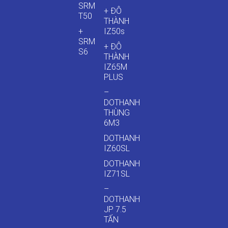
SRM
+ ĐÔ
T50
THÀNH
+
IZ50s
SRM
+ ĐÔ
S6
THÀNH
IZ65M
PLUS
–
DOTHANH
THÙNG
6M3
DOTHANH
IZ60SL
DOTHANH
IZ71SL
–
DOTHANH
JP 7.5
TẤN