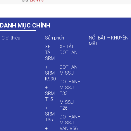
Giá:
Liên hệ
DANH MỤC CHÍNH
Giới thiệu
Sản phẩm
NỔI BẬT – KHUYẾN
MÃI
XE
XE TẢI
TẢI
DOTHANH
SRM
–
+
DOTHANH
SRM
MISSU
K990
DOTHANH
+
MISSU
SRM
T33L
T15
MISSU
+
T26
SRM
DOTHANH
T35
MISSU
+
VAN V56