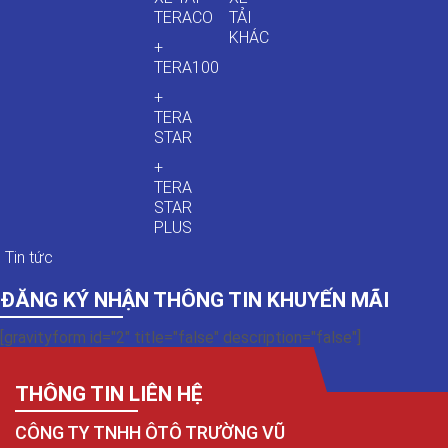
TERACO
TẢI
KHÁC
+
TERA100
+
TERA
STAR
+
TERA
STAR
PLUS
Tin tức
ĐĂNG KÝ NHẬN THÔNG TIN KHUYẾN MÃI
[gravityform id="2" title="false" description="false"]
THÔNG TIN LIÊN HỆ
CÔNG TY TNHH ÔTÔ TRƯỜNG VŨ