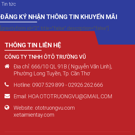
Tin tức
ĐĂNG KÝ NHẬN THÔNG TIN KHUYẾN MÃI
[gravityform id="2" title="false" description="false"]
THÔNG TIN LIÊN HỆ
CÔNG TY TNHH ÔTÔ TRƯỜNG VŨ
Địa chỉ: 666/10 QL 91B ( Nguyễn Văn Linh),
Phường Long Tuyền, Tp. Cần Thơ
Hotline: 0907.529.899 - 02926.262.666
Email: HOA.OTOTRUONGVU@GMAIL.COM
Website: ototruongvu.com
xetaimientay.com