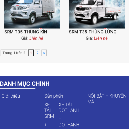
SRM T35 THÙNG KÍN
SRM T35 THÙNG LỬNG
Giá:
Liên hệ
Giá:
Liên hệ
Trang 1 trên 2
1
2
»
DANH MỤC CHÍNH
Giới thiệu
Sản phẩm
NỔI BẬT – KHUYẾN
MÃI
XE
XE TẢI
TẢI
DOTHANH
SRM
–
+
DOTHANH