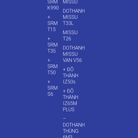
SRM
MISSU
K990
DOTHANH
+
MISSU
SRM
T33L
T15
MISSU
+
T26
SRM
DOTHANH
T35
MISSU
+
VAN V56
SRM
+ ĐÔ
T50
THÀNH
+
IZ50s
SRM
+ ĐÔ
S6
THÀNH
IZ65M
PLUS
–
DOTHANH
THÙNG
6M3