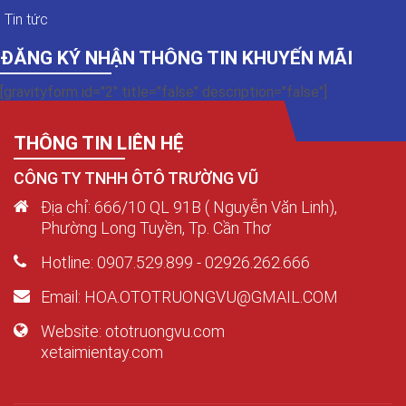
Tin tức
ĐĂNG KÝ NHẬN THÔNG TIN KHUYẾN MÃI
[gravityform id="2" title="false" description="false"]
THÔNG TIN LIÊN HỆ
CÔNG TY TNHH ÔTÔ TRƯỜNG VŨ
Địa chỉ: 666/10 QL 91B ( Nguyễn Văn Linh),
Phường Long Tuyền, Tp. Cần Thơ
Hotline: 0907.529.899 - 02926.262.666
Email: HOA.OTOTRUONGVU@GMAIL.COM
Website: ototruongvu.com
xetaimientay.com