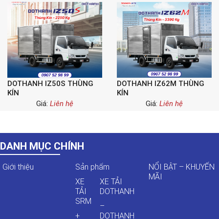
DOTHANH IZ50S THÙNG
DOTHANH IZ62M THÙNG
KÍN
KÍN
Giá:
Liên hệ
Giá:
Liên hệ
DANH MỤC CHÍNH
Giới thiệu
Sản phẩm
NỔI BẬT – KHUYẾN
MÃI
XE
XE TẢI
TẢI
DOTHANH
SRM
–
+
DOTHANH