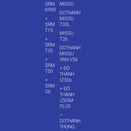
SRM
MISSU
K990
DOTHANH
+
MISSU
SRM
T33L
T15
MISSU
+
T26
SRM
DOTHANH
T35
MISSU
+
VAN V56
SRM
+ ĐÔ
T50
THÀNH
+
IZ50s
SRM
+ ĐÔ
S6
THÀNH
IZ65M
PLUS
–
DOTHANH
THÙNG