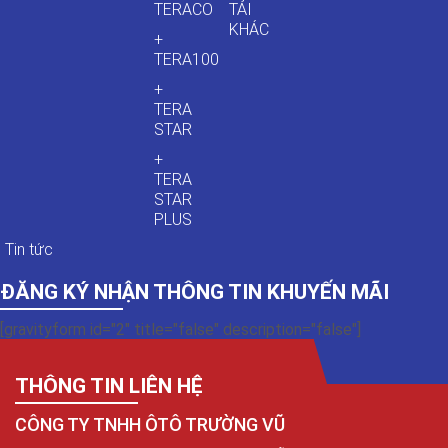
TERACO
TẢI
KHÁC
+
TERA100
+
TERA
STAR
+
TERA
STAR
PLUS
Tin tức
ĐĂNG KÝ NHẬN THÔNG TIN KHUYẾN MÃI
[gravityform id="2" title="false" description="false"]
THÔNG TIN LIÊN HỆ
CÔNG TY TNHH ÔTÔ TRƯỜNG VŨ