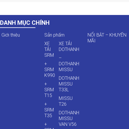
DANH MỤC CHÍNH
Giới thiệu
Sản phẩm
NỔI BẬT – KHUYẾN
MÃI
XE
XE TẢI
TẢI
DOTHANH
SRM
–
+
DOTHANH
SRM
MISSU
K990
DOTHANH
+
MISSU
SRM
T33L
T15
MISSU
+
T26
SRM
DOTHANH
T35
MISSU
+
VAN V56