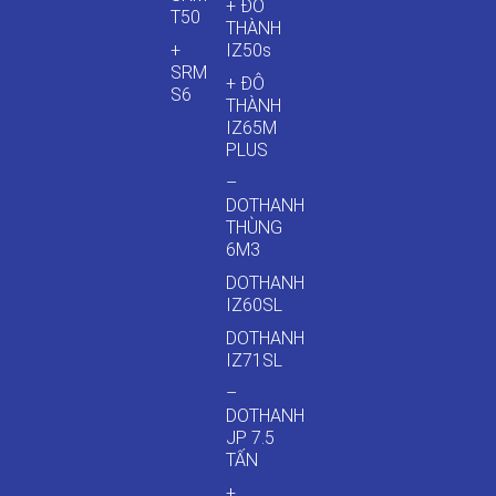
+ ĐÔ
T50
THÀNH
+
IZ50s
SRM
+ ĐÔ
S6
THÀNH
IZ65M
PLUS
–
DOTHANH
THÙNG
6M3
DOTHANH
IZ60SL
DOTHANH
IZ71SL
–
DOTHANH
JP 7.5
TẤN
+