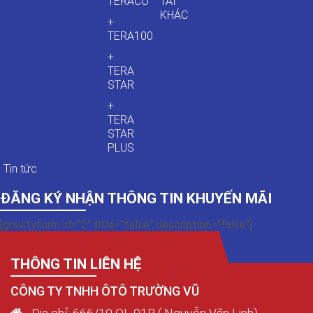
TERACO
TẢI
KHÁC
+
TERA100
+
TERA
STAR
+
TERA
STAR
PLUS
Tin tức
ĐĂNG KÝ NHẬN THÔNG TIN KHUYẾN MÃI
[gravityform id="2" title="false" description="false"]
THÔNG TIN LIÊN HỆ
CÔNG TY TNHH ÔTÔ TRƯỜNG VŨ