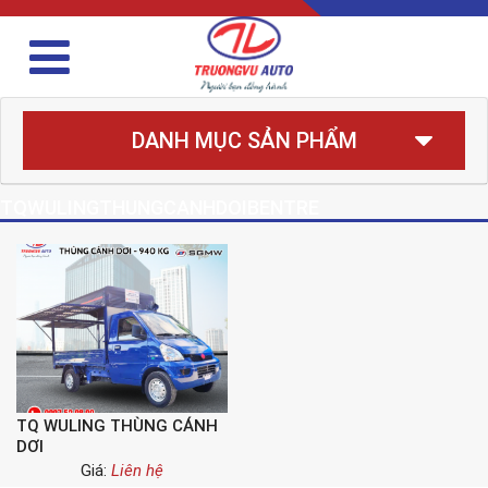
DANH MỤC SẢN PHẨM
TQWULINGTHUNGCANHDOIBENTRE
TQ WULING THÙNG CÁNH
DƠI
Giá:
Liên hệ