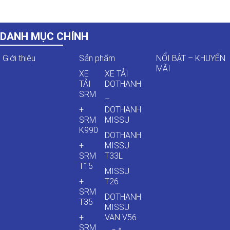
DANH MỤC CHÍNH
Giới thiệu
Sản phẩm
NỔI BẬT – KHUYẾN
MÃI
XE
XE TẢI
TẢI
DOTHANH
SRM
–
+
DOTHANH
SRM
MISSU
K990
DOTHANH
+
MISSU
SRM
T33L
T15
MISSU
+
T26
SRM
DOTHANH
T35
MISSU
+
VAN V56
SRM