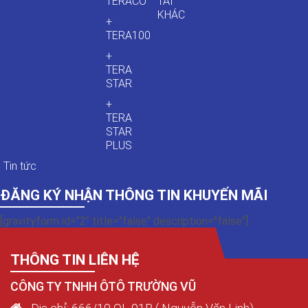
TERACO
TẢI
KHÁC
+
TERA100
+
TERA
STAR
+
TERA
STAR
PLUS
Tin tức
ĐĂNG KÝ NHẬN THÔNG TIN KHUYẾN MÃI
[gravityform id="2" title="false" description="false"]
THÔNG TIN LIÊN HỆ
CÔNG TY TNHH ÔTÔ TRƯỜNG VŨ