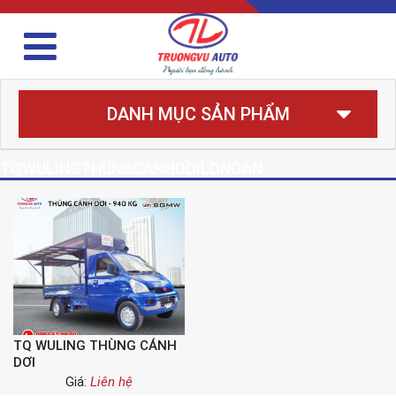
DANH MỤC SẢN PHẨM
TQWULINGTHUNGCANHDOILONGAN
TQ WULING THÙNG CÁNH
DƠI
Giá:
Liên hệ