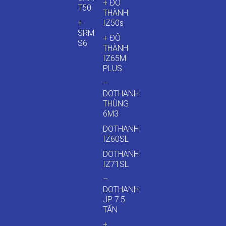
+ ĐÔ
T50
THÀNH
+
IZ50s
SRM
+ ĐÔ
S6
THÀNH
IZ65M
PLUS
–
DOTHANH
THÙNG
6M3
DOTHANH
IZ60SL
DOTHANH
IZ71SL
–
DOTHANH
JP 7.5
TẤN
+