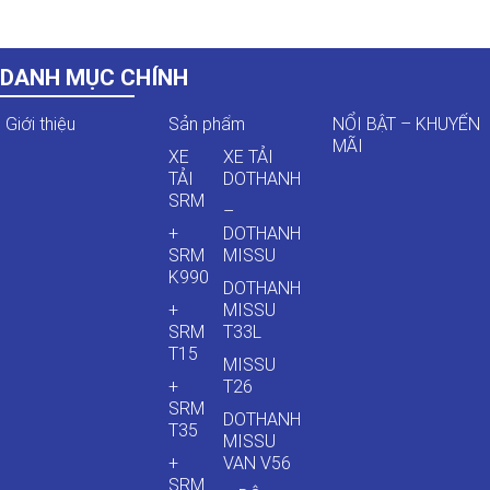
DANH MỤC CHÍNH
Giới thiệu
Sản phẩm
NỔI BẬT – KHUYẾN
MÃI
XE
XE TẢI
TẢI
DOTHANH
SRM
–
+
DOTHANH
SRM
MISSU
K990
DOTHANH
+
MISSU
SRM
T33L
T15
MISSU
+
T26
SRM
DOTHANH
T35
MISSU
+
VAN V56
SRM