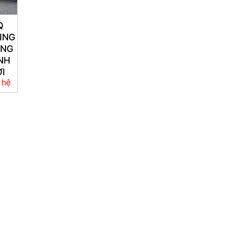
Q
ING
ÙNG
NH
I
 hệ