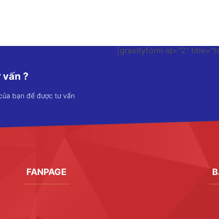
[gravityform id="2" title="t
 vấn ?
 của bạn để được tư vấn
FANPAGE
B