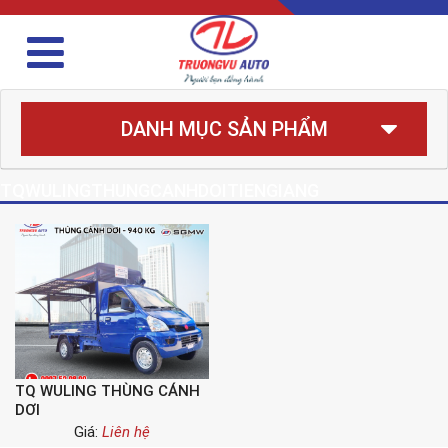
DANH MỤC SẢN PHẨM
TQWULINGTHUNGCANHDOITIENGIANG
TQ WULING THÙNG CÁNH
DƠI
Giá:
Liên hệ