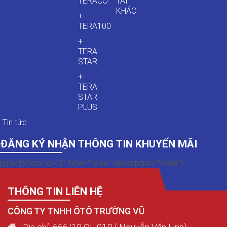
TERACO
TẢI
KHÁC
+
TERA100
+
TERA
STAR
+
TERA
STAR
PLUS
Tin tức
ĐĂNG KÝ NHẬN THÔNG TIN KHUYẾN MÃI
[gravityform id="2" title="false" description="false"]
THÔNG TIN LIÊN HỆ
CÔNG TY TNHH ÔTÔ TRƯỜNG VŨ