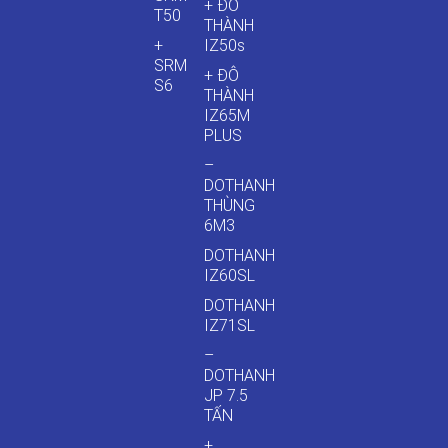
+ ĐÔ
T50
THÀNH
+
IZ50s
SRM
+ ĐÔ
S6
THÀNH
IZ65M
PLUS
–
DOTHANH
THÙNG
6M3
DOTHANH
IZ60SL
DOTHANH
IZ71SL
–
DOTHANH
JP 7.5
TẤN
+