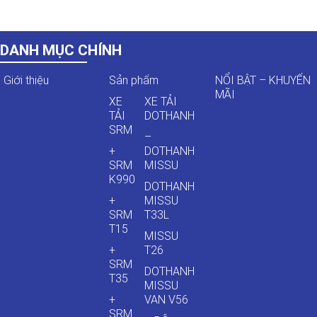
DANH MỤC CHÍNH
Giới thiệu
Sản phẩm
NỔI BẬT – KHUYẾN
MÃI
XE
XE TẢI
TẢI
DOTHANH
SRM
–
+
DOTHANH
SRM
MISSU
K990
DOTHANH
+
MISSU
SRM
T33L
T15
MISSU
+
T26
SRM
DOTHANH
T35
MISSU
+
VAN V56
SRM