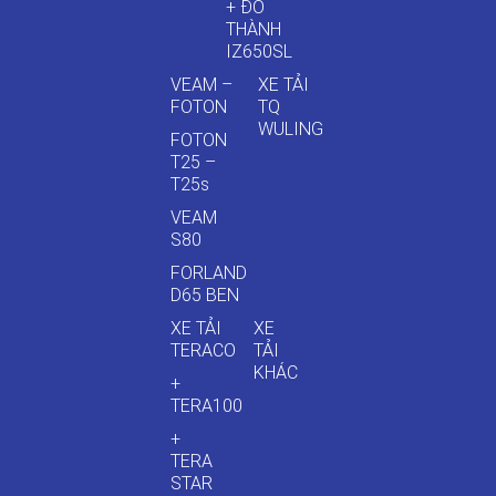
+ ĐÔ
THÀNH
IZ650SL
VEAM –
XE TẢI
FOTON
TQ
WULING
FOTON
T25 –
T25s
VEAM
S80
FORLAND
D65 BEN
XE TẢI
XE
TERACO
TẢI
KHÁC
+
TERA100
+
TERA
STAR