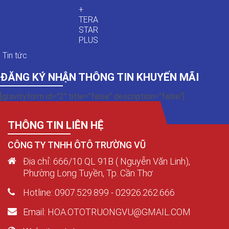
+
TERA
STAR
PLUS
Tin tức
ĐĂNG KÝ NHẬN THÔNG TIN KHUYẾN MÃI
[gravityform id="2" title="false" description="false"]
THÔNG TIN LIÊN HỆ
CÔNG TY TNHH ÔTÔ TRƯỜNG VŨ
Địa chỉ: 666/10 QL 91B ( Nguyễn Văn Linh),
Phường Long Tuyền, Tp. Cần Thơ
Hotline: 0907.529.899 - 02926.262.666
Email: HOA.OTOTRUONGVU@GMAIL.COM