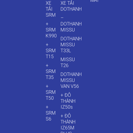
MÃI
XE
XE TẢI
TẢI
DOTHANH
SRM
–
+
DOTHANH
SRM
MISSU
K990
DOTHANH
+
MISSU
SRM
T33L
T15
MISSU
+
T26
SRM
DOTHANH
T35
MISSU
+
VAN V56
SRM
+ ĐÔ
T50
THÀNH
+
IZ50s
SRM
+ ĐÔ
S6
THÀNH
IZ65M