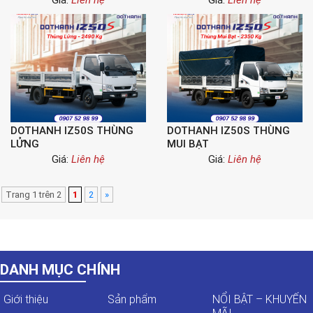
Giá:
Liên hệ
Giá:
Liên hệ
DOTHANH IZ50S THÙNG
DOTHANH IZ50S THÙNG
LỬNG
MUI BẠT
Giá:
Liên hệ
Giá:
Liên hệ
Trang 1 trên 2
1
2
»
DANH MỤC CHÍNH
Giới thiệu
Sản phẩm
NỔI BẬT – KHUYẾN