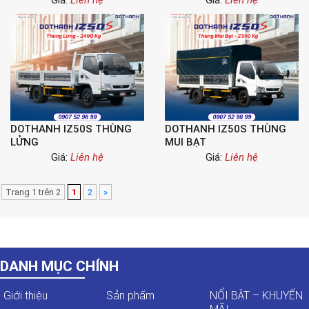
Giá:
Liên hệ
Giá:
Liên hệ
DOTHANH IZ50S THÙNG
DOTHANH IZ50S THÙNG
LỬNG
MUI BẠT
Giá:
Liên hệ
Giá:
Liên hệ
Trang 1 trên 2
1
2
»
DANH MỤC CHÍNH
Giới thiệu
Sản phẩm
NỔI BẬT – KHUYẾN