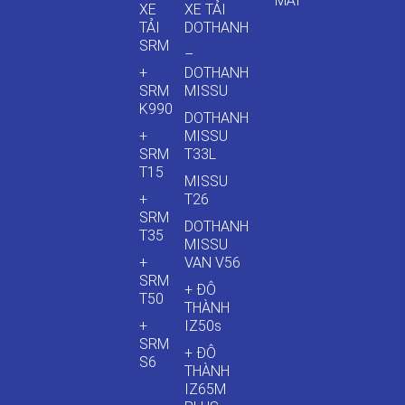
MÃI
XE
XE TẢI
TẢI
DOTHANH
SRM
–
+
DOTHANH
SRM
MISSU
K990
DOTHANH
+
MISSU
SRM
T33L
T15
MISSU
+
T26
SRM
DOTHANH
T35
MISSU
+
VAN V56
SRM
+ ĐÔ
T50
THÀNH
+
IZ50s
SRM
+ ĐÔ
S6
THÀNH
IZ65M