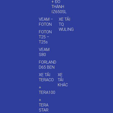
+ ĐÔ
THÀNH
IZ650SL
VEAM –
XE TẢI
FOTON
TQ
WULING
FOTON
T25 –
T25s
VEAM
S80
FORLAND
D65 BEN
XE TẢI
XE
TERACO
TẢI
KHÁC
+
TERA100
+
TERA
STAR