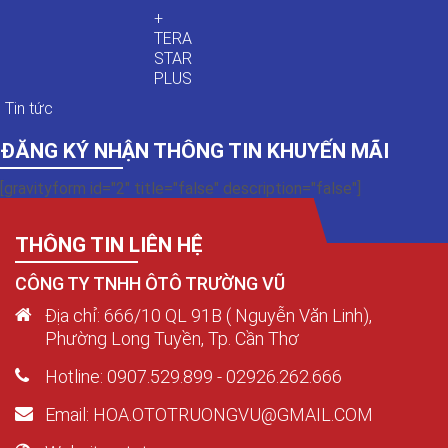
+
TERA
STAR
PLUS
Tin tức
ĐĂNG KÝ NHẬN THÔNG TIN KHUYẾN MÃI
[gravityform id="2" title="false" description="false"]
THÔNG TIN LIÊN HỆ
CÔNG TY TNHH ÔTÔ TRƯỜNG VŨ
Địa chỉ: 666/10 QL 91B ( Nguyễn Văn Linh),
Phường Long Tuyền, Tp. Cần Thơ
Hotline: 0907.529.899 - 02926.262.666
Email: HOA.OTOTRUONGVU@GMAIL.COM