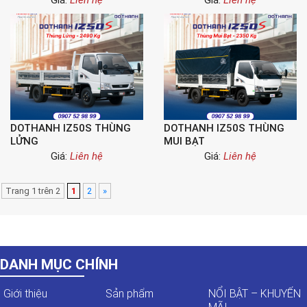
Giá:
Liên hệ
Giá:
Liên hệ
DOTHANH IZ50S THÙNG
DOTHANH IZ50S THÙNG
LỬNG
MUI BẠT
Giá:
Liên hệ
Giá:
Liên hệ
Trang 1 trên 2
1
2
»
DANH MỤC CHÍNH
Giới thiệu
Sản phẩm
NỔI BẬT – KHUYẾN