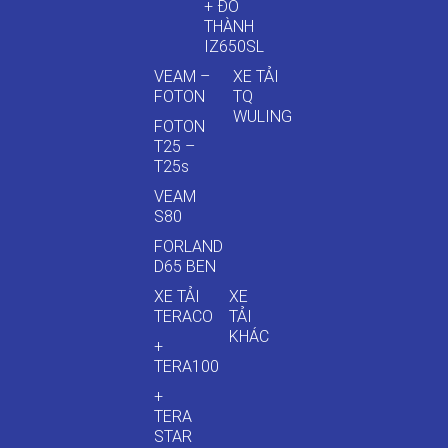
+ ĐÔ
THÀNH
IZ650SL
VEAM –
XE TẢI
FOTON
TQ
WULING
FOTON
T25 –
T25s
VEAM
S80
FORLAND
D65 BEN
XE TẢI
XE
TERACO
TẢI
KHÁC
+
TERA100
+
TERA
STAR