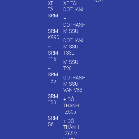
MÃI
XE
XE TẢI
TẢI
DOTHANH
SRM
–
+
DOTHANH
SRM
MISSU
K990
DOTHANH
+
MISSU
SRM
T33L
T15
MISSU
+
T26
SRM
DOTHANH
T35
MISSU
+
VAN V56
SRM
+ ĐÔ
T50
THÀNH
+
IZ50s
SRM
+ ĐÔ
S6
THÀNH
IZ65M