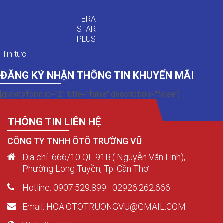
+
TERA
STAR
PLUS
Tin tức
ĐĂNG KÝ NHẬN THÔNG TIN KHUYẾN MÃI
[gravityform id="2" title="false" description="false"]
THÔNG TIN LIÊN HỆ
CÔNG TY TNHH ÔTÔ TRƯỜNG VŨ
Địa chỉ: 666/10 QL 91B ( Nguyễn Văn Linh),
Phường Long Tuyền, Tp. Cần Thơ
Hotline: 0907.529.899 - 02926.262.666
Email: HOA.OTOTRUONGVU@GMAIL.COM