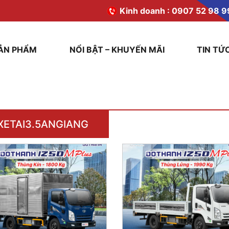
Kinh doanh :
0907 52 98 9
ẢN PHẨM
NỔI BẬT – KHUYẾN MÃI
TIN TỨ
XETAI3.5ANGIANG