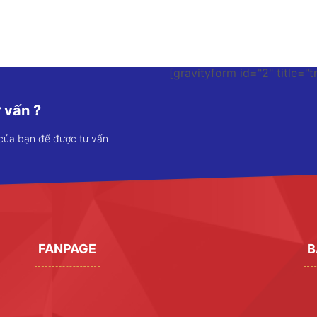
[gravityform id="2" title="t
 vấn ?
 của bạn để được tư vấn
FANPAGE
B