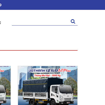
9
Tìm
C
kiếm: