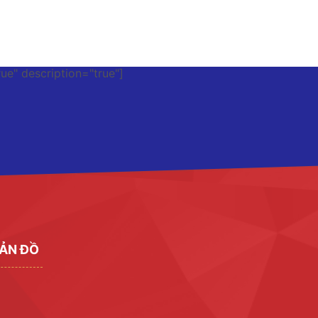
rue" description="true"]
ẢN ĐỒ