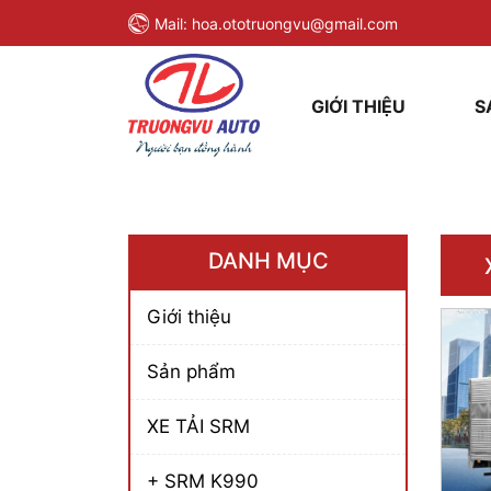
Mail:
hoa.ototruongvu@gmail.com
GIỚI THIỆU
S
DANH MỤC
Giới thiệu
Sản phẩm
XE TẢI SRM
+ SRM K990