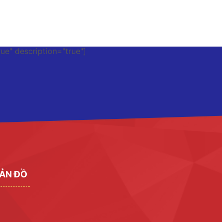
rue" description="true"]
ẢN ĐỒ