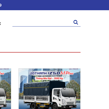
9
Tìm
C
kiếm: