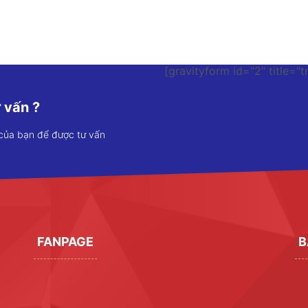
[gravityform id="2" title="t
 vấn ?
 của bạn để được tư vấn
FANPAGE
B