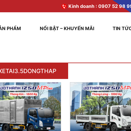
Kinh doanh :
0907 52 98 9
ẢN PHẨM
NỔI BẬT – KHUYẾN MÃI
TIN TỨ
XETAI3.5DONGTHAP