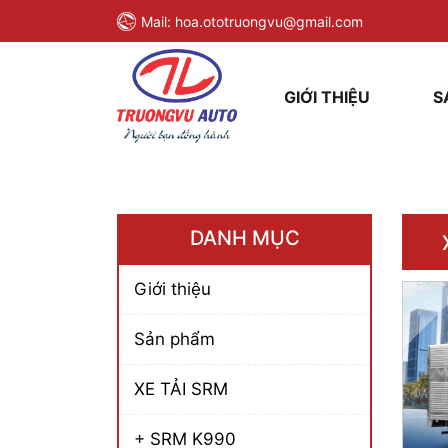
Mail:
hoa.ototruongvu@gmail.com
GIỚI THIỆU
S
DANH MỤC
Giới thiệu
Sản phẩm
XE TẢI SRM
+ SRM K990