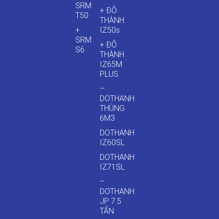
SRM
+ ĐÔ
T50
THÀNH
+
IZ50s
SRM
+ ĐÔ
S6
THÀNH
IZ65M
PLUS
–
DOTHANH
THÙNG
6M3
DOTHANH
IZ60SL
DOTHANH
IZ71SL
–
DOTHANH
JP 7.5
TẤN