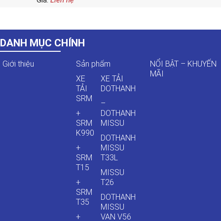
Giá:
Liên hệ
DANH MỤC CHÍNH
Giới thiệu
Sản phẩm
NỔI BẬT – KHUYẾN
MÃI
XE
XE TẢI
TẢI
DOTHANH
SRM
–
+
DOTHANH
SRM
MISSU
K990
DOTHANH
+
MISSU
SRM
T33L
T15
MISSU
+
T26
SRM
DOTHANH
T35
MISSU
+
VAN V56