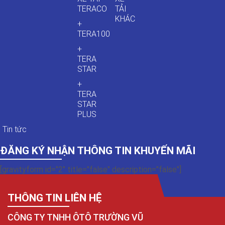
TERACO
TẢI
KHÁC
+
TERA100
+
TERA
STAR
+
TERA
STAR
PLUS
Tin tức
ĐĂNG KÝ NHẬN THÔNG TIN KHUYẾN MÃI
[gravityform id="2" title="false" description="false"]
THÔNG TIN LIÊN HỆ
CÔNG TY TNHH ÔTÔ TRƯỜNG VŨ