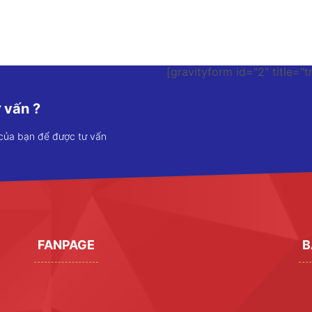
[gravityform id="2" title="t
 vấn ?
 của bạn để được tư vấn
FANPAGE
B