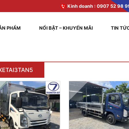
Kinh doanh :
0907 52 98 9
ẢN PHẨM
NỔI BẬT – KHUYẾN MÃI
TIN TỨ
XETAI3TAN5