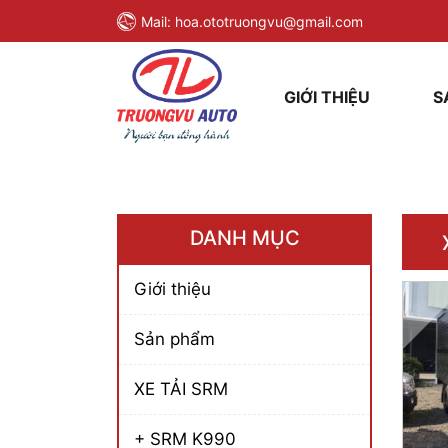
Mail:
hoa.ototruongvu@gmail.com
GIỚI THIỆU
S
DANH MỤC
Giới thiệu
Sản phẩm
XE TẢI SRM
+ SRM K990