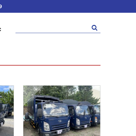
9
Tìm
C
kiếm: