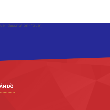
rue" description="true"]
ẢN ĐỒ