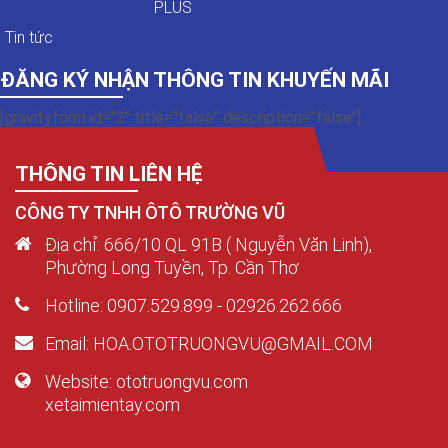
PLUS
Tin tức
ĐĂNG KÝ NHẬN THÔNG TIN KHUYẾN MÃI
[gravityform id="2" title="false" description="false"]
THÔNG TIN LIÊN HỆ
CÔNG TY TNHH ÔTÔ TRƯỜNG VŨ
Địa chỉ: 666/10 QL 91B ( Nguyễn Văn Linh),
Phường Long Tuyền, Tp. Cần Thơ
Hotline: 0907.529.899 - 02926.262.666
Email: HOA.OTOTRUONGVU@GMAIL.COM
Website: ototruongvu.com
xetaimientay.com