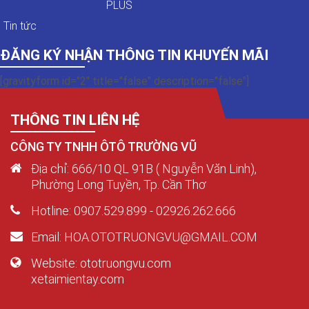
PLUS
Tin tức
ĐĂNG KÝ NHẬN THÔNG TIN KHUYẾN MÃI
[gravityform id="2" title="false" description="false"]
THÔNG TIN LIÊN HỆ
CÔNG TY TNHH ÔTÔ TRƯỜNG VŨ
Địa chỉ: 666/10 QL 91B ( Nguyễn Văn Linh),
Phường Long Tuyền, Tp. Cần Thơ
Hotline: 0907.529.899 - 02926.262.666
Email: HOA.OTOTRUONGVU@GMAIL.COM
Website: ototruongvu.com
xetaimientay.com