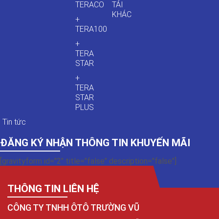
TERACO
TẢI
KHÁC
+
TERA100
+
TERA
STAR
+
TERA
STAR
PLUS
Tin tức
ĐĂNG KÝ NHẬN THÔNG TIN KHUYẾN MÃI
[gravityform id="2" title="false" description="false"]
THÔNG TIN LIÊN HỆ
CÔNG TY TNHH ÔTÔ TRƯỜNG VŨ