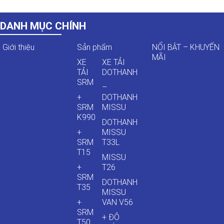
DANH MỤC CHÍNH
Giới thiệu
Sản phẩm
NỔI BẬT – KHUYẾN
MÃI
XE
XE TẢI
TẢI
DOTHANH
SRM
–
+
DOTHANH
SRM
MISSU
K990
DOTHANH
+
MISSU
SRM
T33L
T15
MISSU
+
T26
SRM
DOTHANH
T35
MISSU
+
VAN V56
SRM
+ ĐÔ
T50