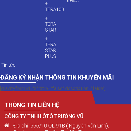
KHÁC
+
TERA100
+
TERA
STAR
+
TERA
STAR
PLUS
Tin tức
ĐĂNG KÝ NHẬN THÔNG TIN KHUYẾN MÃI
[gravityform id="2" title="false" description="false"]
THÔNG TIN LIÊN HỆ
CÔNG TY TNHH ÔTÔ TRƯỜNG VŨ
Địa chỉ: 666/10 QL 91B ( Nguyễn Văn Linh),