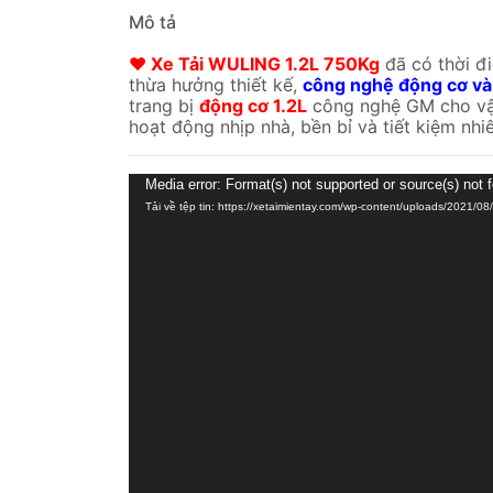
Mô tả
♥ Xe Tải WULING 1.2L 750Kg
đã có thời đ
thừa hưởng thiết kế,
công nghệ động cơ và 
trang bị
động cơ 1.2L
công nghệ GM cho vận
hoạt động nhịp nhà, bền bỉ và tiết kiệm nhiê
Trình
Media error: Format(s) not supported or source(s) not 
chơi
Tải về tệp tin: https://xetaimientay.com/wp-content/uploads/2021/0
Video