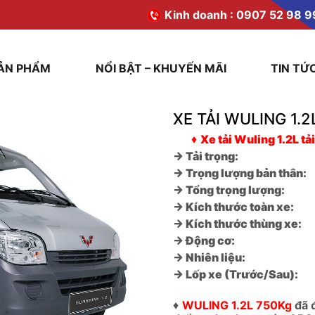
Kinh doanh :
0907 52 98 9
ẢN PHẨM
NỔI BẬT – KHUYẾN MÃI
TIN TỨ
XE TẢI WULING 1.
♦
Xe tải Wuling 1.2L
tả
→ Tải trọng:
→ Trọng lượng bản thân:
→ Tổng trọng lượng:
→ Kích thước toàn xe:
→ Kích thước thùng xe:
→ Động cơ:
→ Nhiên liệu:
→ Lốp xe (Trước/Sau):
♦
WULING 1.2L 750Kg
đã đ