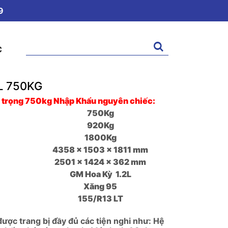
9
Tìm
C
kiếm:
2L 750KG
i trọng 750kg Nhập Khẩu nguyên chiếc:
750Kg
920Kg
1800Kg
4358 x 1503 x 1811 mm
2501 x 1424 x 362 mm
GM Hoa Kỳ 1.2L
Xăng 95
155/R13 LT
ược trang bị đầy đủ các tiện nghi như: Hệ