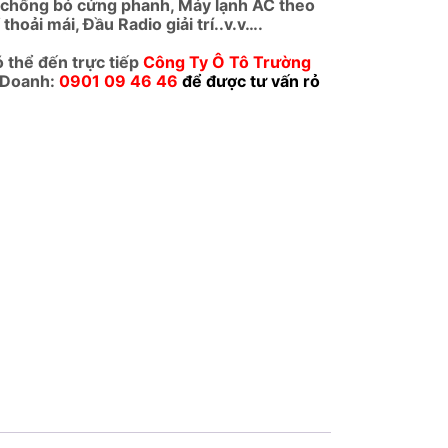
 chống bó cứng phanh, Máy lạnh AC theo
 thoải mái, Đầu Radio giải trí..v.v….
ó thể đến trực tiếp
Công Ty Ô Tô Trường
 Doanh:
0901 09 46
46
để được tư vấn rỏ