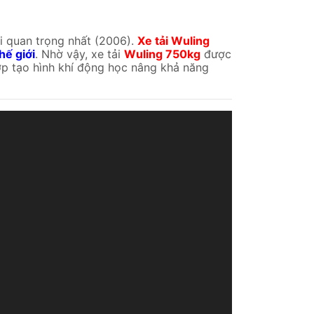
i quan trọng nhất (2006).
Xe tải Wuling
hế giới
. Nhờ vậy, xe tải
Wuling 750kg
được
p tạo hình khí động học nâng khả năng