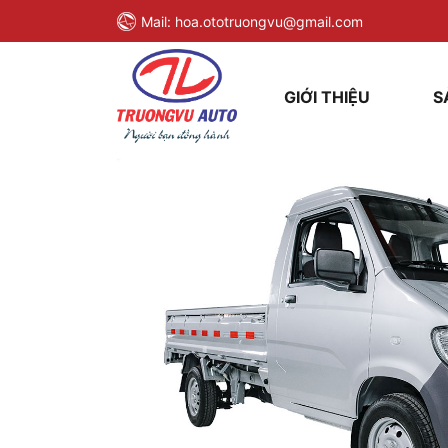
Mail:
hoa.ototruongvu@gmail.com
GIỚI THIỆU
S