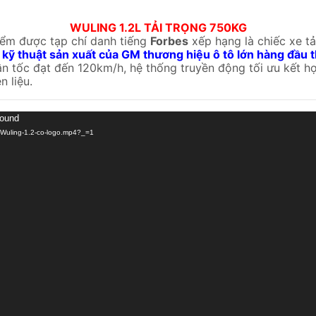
WULING 1.2L TẢI TRỌNG 750KG
iểm được tạp chí danh tiếng
Forbes
xếp hạng là chiếc xe tả
kỹ thuật sản xuất của GM thương hiệu ô tô lớn hàng đầu t
 tốc đạt đến 120km/h, hệ thống truyền động tối ưu kết hợ
n liệu.
found
8/Wuling-1.2-co-logo.mp4?_=1