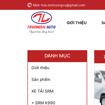
Mail:
hoa.ototruongvu@gmail.com
GIỚI THIỆU
S
DANH MỤC
Giới thiệu
Sản phẩm
XE TẢI SRM
+ SRM K990