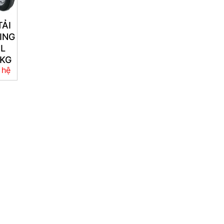
TẢI
ING
2L
0KG
 hệ