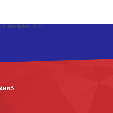
rue" description="true"]
ẢN ĐỒ