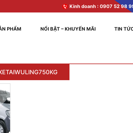
Kinh doanh :
0907 52 98 9
ẢN PHẨM
NỔI BẬT – KHUYẾN MÃI
TIN TỨ
XETAIWULING750KG