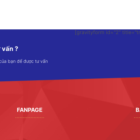
[gravityform id="2" title="t
 vấn ?
 của bạn để được tư vấn
FANPAGE
B