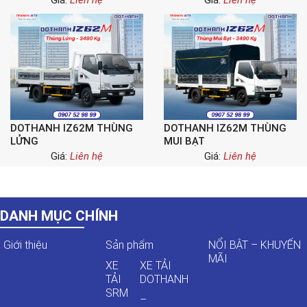
Giá:
Liên hệ
Giá:
Liên hệ
DOTHANH IZ62M THÙNG
DOTHANH IZ62M THÙNG
LỬNG
MUI BẠT
Giá:
Liên hệ
Giá:
Liên hệ
DANH MỤC CHÍNH
Giới thiệu
Sản phẩm
NỔI BẬT – KHUYẾN
MÃI
XE
XE TẢI
TẢI
DOTHANH
SRM
–