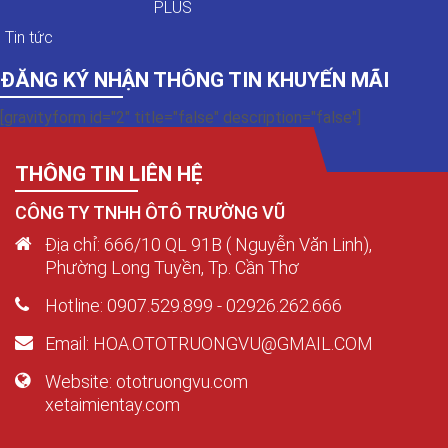
PLUS
Tin tức
ĐĂNG KÝ NHẬN THÔNG TIN KHUYẾN MÃI
[gravityform id="2" title="false" description="false"]
THÔNG TIN LIÊN HỆ
CÔNG TY TNHH ÔTÔ TRƯỜNG VŨ
Địa chỉ: 666/10 QL 91B ( Nguyễn Văn Linh),
Phường Long Tuyền, Tp. Cần Thơ
Hotline: 0907.529.899 - 02926.262.666
Email: HOA.OTOTRUONGVU@GMAIL.COM
Website: ototruongvu.com
xetaimientay.com