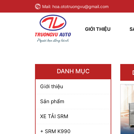
Mail:
hoa.ototruongvu@gmail.com
GIỚI THIỆU
S
DANH MỤC
Giới thiệu
Sản phẩm
XE TẢI SRM
+ SRM K990