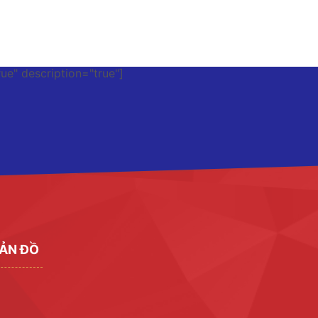
rue" description="true"]
ẢN ĐỒ