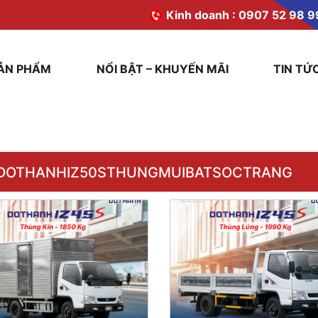
Kinh doanh :
0907 52 98 9
ẢN PHẨM
NỔI BẬT – KHUYẾN MÃI
TIN TỨ
DOTHANHIZ50STHUNGMUIBATSOCTRANG