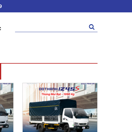
9
Tìm
C
kiếm: