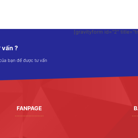
[gravityform id="2" title="t
 vấn ?
 của bạn để được tư vấn
FANPAGE
B