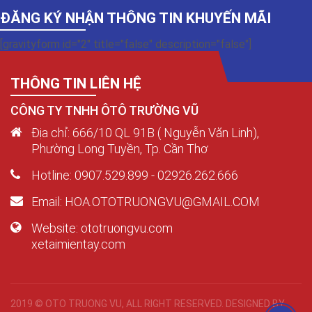
ĐĂNG KÝ NHẬN THÔNG TIN KHUYẾN MÃI
[gravityform id="2" title="false" description="false"]
THÔNG TIN LIÊN HỆ
CÔNG TY TNHH ÔTÔ TRƯỜNG VŨ
Địa chỉ: 666/10 QL 91B ( Nguyễn Văn Linh),
Phường Long Tuyền, Tp. Cần Thơ
Hotline: 0907.529.899 - 02926.262.666
Email: HOA.OTOTRUONGVU@GMAIL.COM
Website: ototruongvu.com
xetaimientay.com
2019 © OTO TRUONG VU, ALL RIGHT RESERVED. DESIGNED BY