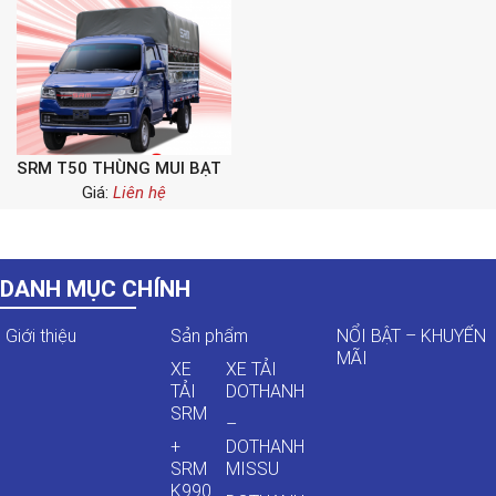
SRM T50 THÙNG MUI BẠT
Giá:
Liên hệ
DANH MỤC CHÍNH
Giới thiệu
Sản phẩm
NỔI BẬT – KHUYẾN
MÃI
XE
XE TẢI
TẢI
DOTHANH
SRM
–
+
DOTHANH
SRM
MISSU
K990