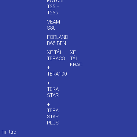
FOTON
T25 –
T25s
VEAM
S80
FORLAND
D65 BEN
XE TẢI
XE
TERACO
TẢI
KHÁC
+
TERA100
+
TERA
STAR
+
TERA
STAR
PLUS
Tin tức