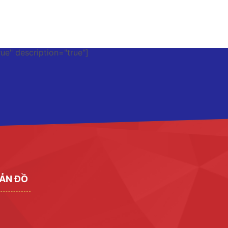
rue" description="true"]
ẢN ĐỒ