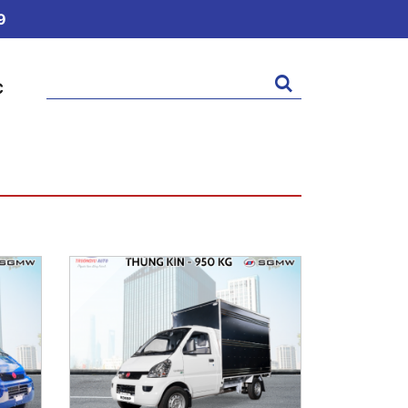
9
Tìm
C
kiếm: