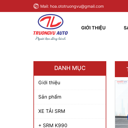
Mail:
hoa.ototruongvu@gmail.com
GIỚI THIỆU
S
DANH MỤC
Giới thiệu
Sản phẩm
XE TẢI SRM
+ SRM K990