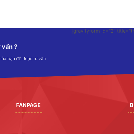
[gravityform id="2" title="t
 vấn ?
 của bạn để được tư vấn
FANPAGE
B