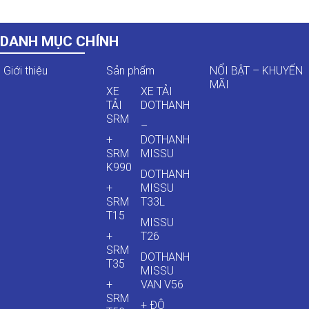
DANH MỤC CHÍNH
Giới thiệu
Sản phẩm
NỔI BẬT – KHUYẾN
MÃI
XE
XE TẢI
TẢI
DOTHANH
SRM
–
+
DOTHANH
SRM
MISSU
K990
DOTHANH
+
MISSU
SRM
T33L
T15
MISSU
+
T26
SRM
DOTHANH
T35
MISSU
+
VAN V56
SRM
+ ĐÔ