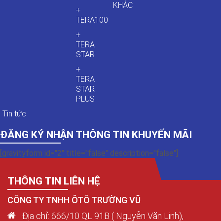
KHÁC
+
TERA100
+
TERA
STAR
+
TERA
STAR
PLUS
Tin tức
ĐĂNG KÝ NHẬN THÔNG TIN KHUYẾN MÃI
[gravityform id="2" title="false" description="false"]
THÔNG TIN LIÊN HỆ
CÔNG TY TNHH ÔTÔ TRƯỜNG VŨ
Địa chỉ: 666/10 QL 91B ( Nguyễn Văn Linh),