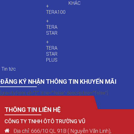
KHÁC
+
TERA100
+
TERA
STAR
+
TERA
STAR
PLUS
Tin tức
ĐĂNG KÝ NHẬN THÔNG TIN KHUYẾN MÃI
[gravityform id="2" title="false" description="false"]
THÔNG TIN LIÊN HỆ
CÔNG TY TNHH ÔTÔ TRƯỜNG VŨ
Địa chỉ: 666/10 QL 91B ( Nguyễn Văn Linh),