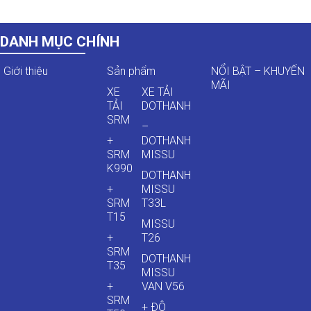
DANH MỤC CHÍNH
Giới thiệu
Sản phẩm
NỔI BẬT – KHUYẾN
MÃI
XE
XE TẢI
TẢI
DOTHANH
SRM
–
+
DOTHANH
SRM
MISSU
K990
DOTHANH
+
MISSU
SRM
T33L
T15
MISSU
+
T26
SRM
DOTHANH
T35
MISSU
+
VAN V56
SRM
+ ĐÔ