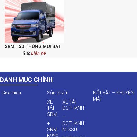
SRM T50 THÙNG MUI BẠT
Giá:
Liên hệ
DANH MỤC CHÍNH
Giới thiệu
Sản phẩm
NỔI BẬT – KHUYẾN
MÃI
XE
XE TẢI
TẢI
DOTHANH
SRM
–
+
DOTHANH
SRM
MISSU
K990