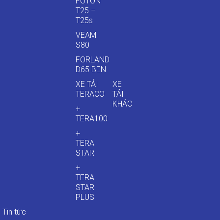
FOTON
T25 –
T25s
VEAM
S80
FORLAND
D65 BEN
XE TẢI
XE
TERACO
TẢI
KHÁC
+
TERA100
+
TERA
STAR
+
TERA
STAR
PLUS
Tin tức