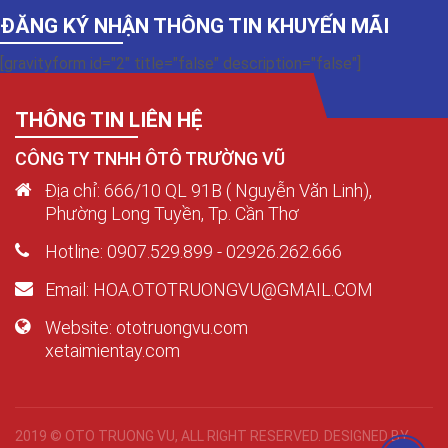
ĐĂNG KÝ NHẬN THÔNG TIN KHUYẾN MÃI
[gravityform id="2" title="false" description="false"]
THÔNG TIN LIÊN HỆ
CÔNG TY TNHH ÔTÔ TRƯỜNG VŨ
Địa chỉ: 666/10 QL 91B ( Nguyễn Văn Linh),
Phường Long Tuyền, Tp. Cần Thơ
Hotline: 0907.529.899 - 02926.262.666
Email: HOA.OTOTRUONGVU@GMAIL.COM
Website: ototruongvu.com
xetaimientay.com
2019 © OTO TRUONG VU, ALL RIGHT RESERVED. DESIGNED BY