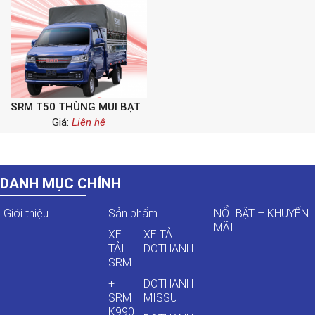
SRM T50 THÙNG MUI BẠT
Giá:
Liên hệ
DANH MỤC CHÍNH
Giới thiệu
Sản phẩm
NỔI BẬT – KHUYẾN
MÃI
XE
XE TẢI
TẢI
DOTHANH
SRM
–
+
DOTHANH
SRM
MISSU
K990