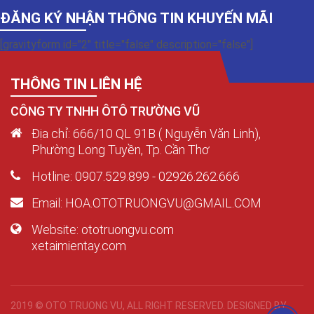
ĐĂNG KÝ NHẬN THÔNG TIN KHUYẾN MÃI
[gravityform id="2" title="false" description="false"]
THÔNG TIN LIÊN HỆ
CÔNG TY TNHH ÔTÔ TRƯỜNG VŨ
Địa chỉ: 666/10 QL 91B ( Nguyễn Văn Linh),
Phường Long Tuyền, Tp. Cần Thơ
Hotline: 0907.529.899 - 02926.262.666
Email: HOA.OTOTRUONGVU@GMAIL.COM
Website: ototruongvu.com
xetaimientay.com
2019 © OTO TRUONG VU, ALL RIGHT RESERVED. DESIGNED BY