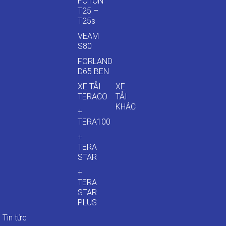
FOTON
T25 –
T25s
VEAM
S80
FORLAND
D65 BEN
XE TẢI
XE
TERACO
TẢI
KHÁC
+
TERA100
+
TERA
STAR
+
TERA
STAR
PLUS
Tin tức