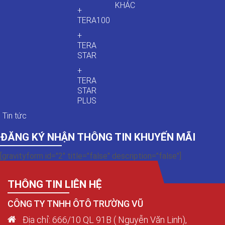
KHÁC
+
TERA100
+
TERA
STAR
+
TERA
STAR
PLUS
Tin tức
ĐĂNG KÝ NHẬN THÔNG TIN KHUYẾN MÃI
[gravityform id="2" title="false" description="false"]
THÔNG TIN LIÊN HỆ
CÔNG TY TNHH ÔTÔ TRƯỜNG VŨ
Địa chỉ: 666/10 QL 91B ( Nguyễn Văn Linh),