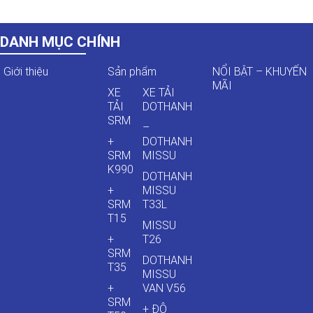
DANH MỤC CHÍNH
Giới thiệu
Sản phẩm
NỔI BẬT – KHUYẾN
MÃI
XE
XE TẢI
TẢI
DOTHANH
SRM
–
+
DOTHANH
SRM
MISSU
K990
DOTHANH
+
MISSU
SRM
T33L
T15
MISSU
+
T26
SRM
DOTHANH
T35
MISSU
+
VAN V56
SRM
+ ĐÔ