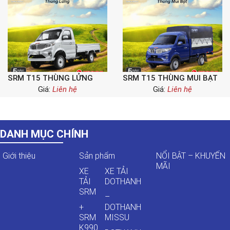
SRM T15 THÙNG LỬNG
SRM T15 THÙNG MUI BẠT
Giá:
Liên hệ
Giá:
Liên hệ
DANH MỤC CHÍNH
Giới thiệu
Sản phẩm
NỔI BẬT – KHUYẾN
MÃI
XE
XE TẢI
TẢI
DOTHANH
SRM
–
+
DOTHANH
SRM
MISSU
K990