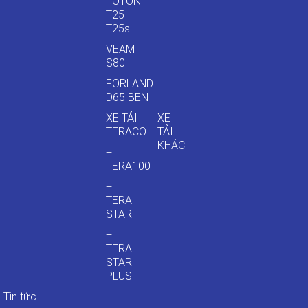
FOTON
T25 –
T25s
VEAM
S80
FORLAND
D65 BEN
XE TẢI
XE
TERACO
TẢI
KHÁC
+
TERA100
+
TERA
STAR
+
TERA
STAR
PLUS
Tin tức