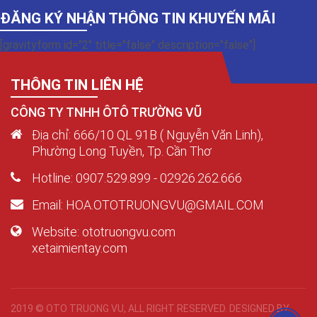
ĐĂNG KÝ NHẬN THÔNG TIN KHUYẾN MÃI
[gravityform id="2" title="false" description="false"]
THÔNG TIN LIÊN HỆ
CÔNG TY TNHH ÔTÔ TRƯỜNG VŨ
Địa chỉ: 666/10 QL 91B ( Nguyễn Văn Linh),
Phường Long Tuyền, Tp. Cần Thơ
Hotline: 0907.529.899 - 02926.262.666
Email: HOA.OTOTRUONGVU@GMAIL.COM
Website: ototruongvu.com
xetaimientay.com
2019 © OTO TRUONG VU, ALL RIGHT RESERVED. DESIGNED BY